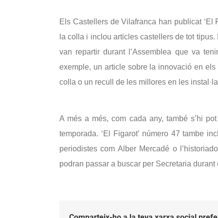
Els Castellers de Vilafranca han publicat ‘El
la colla i inclou articles castellers de tot tipu
van repartir durant l’Assemblea que va tenir
exemple, un article sobre la innovació en els 
colla o un recull de les millores en les instal·
A més a més, com cada any, també s’hi pot 
temporada. ‘El Figarot’ número 47 tambe incl
periodistes com Alber Mercadé o l’historiad
podran passar a buscar per Secretaria durant 
Comparteix-ho a la teva xarxa social prefe