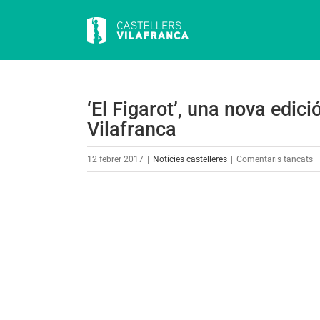
Skip
to
content
‘El Figarot’, una nova edici
Vilafranca
a
12 febrer 2017
|
Notícies castelleres
|
Comentaris tancats
‘E
Fi
View
u
Larger
n
Image
ed
d
l’
de
Ca