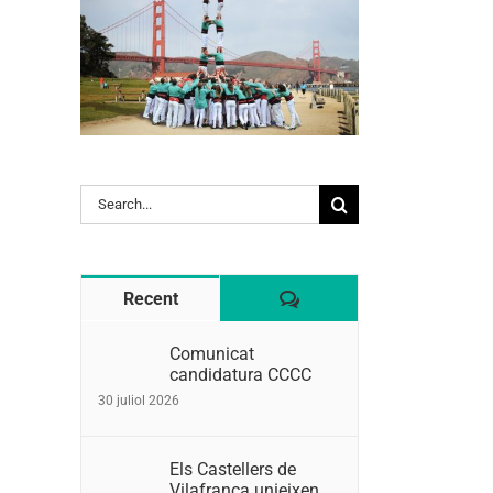
Search
for:
Comentaris
Recent
Comunicat
candidatura CCCC
30 juliol 2026
Els Castellers de
Vilafranca unieixen