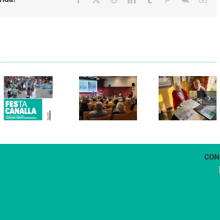
Els Verds
Cal Figarot
presenten el
lidera el
llibre
primer
“Petita
projecte
història
d’energia
dels
comunitària
Castellers
de
de
Vilafranca
Vilafranca”
CON
1