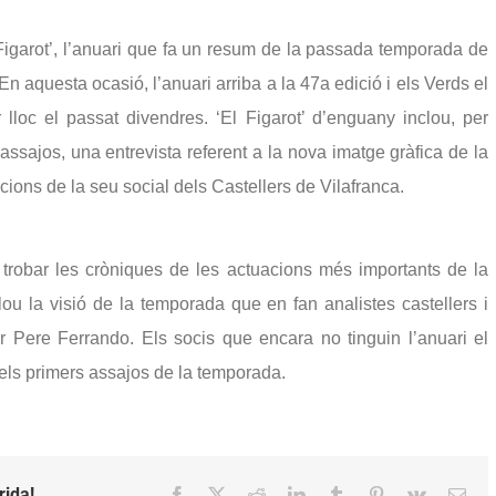
 Figarot’, l’anuari que fa un resum de la passada temporada de
s. En aquesta ocasió, l’anuari arriba a la 47a edició i els Verds el
 lloc el passat divendres. ‘El Figarot’ d’enguany inclou, per
assajos, una entrevista referent a la nova imatge gràfica de la
lacions de la seu social dels Castellers de Vilafranca.
trobar les cròniques de les actuacions més importants de la
ou la visió de la temporada que en fan analistes castellers i
or Pere Ferrando.
Els socis que encara no tinguin l’anuari el
els primers assajos de la temporada.
rida!
Facebook
X
Reddit
LinkedIn
Tumblr
Pinterest
Vk
Emai