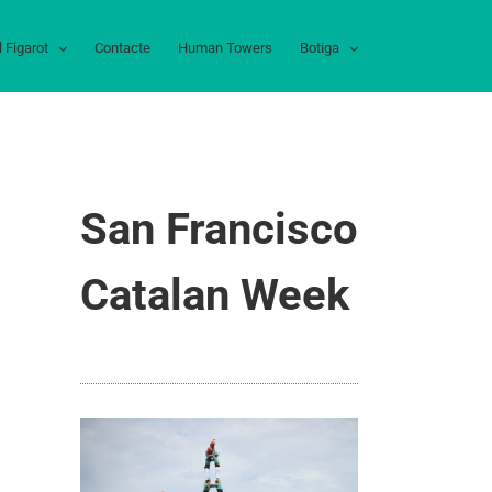
l Figarot
Contacte
Human Towers
Botiga
San Francisco
Catalan Week