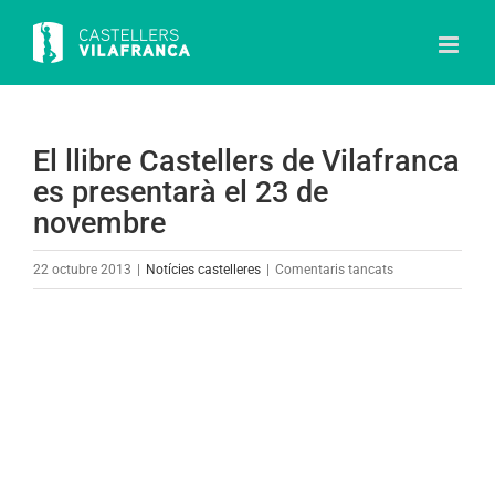
Skip
to
content
El llibre Castellers de Vilafranca
es presentarà el 23 de
novembre
a
22 octubre 2013
|
Notícies castelleres
|
Comentaris tancats
El
llibre
View
Castellers
Larger
de
Image
Vilafranca
es
presentarà
el