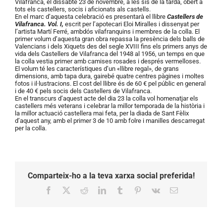
Vilafranca, el dissabte 23 de novembre, a les sis de la tarda, obert a
tots els castellers, socis i aficionats als castells.
En el marc d’aquesta celebració es presentarà el llibre
Castellers de
Vilafranca. Vol. I,
escrit per l’apotecari Eloi Miralles i dissenyat per
l’artista Martí Ferré, ambdós vilafranquins i membres de la colla. El
primer volum d’aquesta gran obra repassa la presència dels balls de
Valencians i dels Xiquets des del segle XVIII fins els primers anys de
vida dels Castellers de Vilafranca del 1948 al 1956, un temps en que
la colla vestia primer amb camises rosades i després vermelloses.
El volum té les característiques d’un «llibre regal», de grans
dimensions, amb tapa dura, gairebé quatre centres pàgines i moltes
fotos i il·lustracions. El cost del llibre és de 60 € pel públic en general
i de 40 € pels socis dels Castellers de Vilafranca.
En el transcurs d’aquest acte del dia 23 la colla vol homenatjar els
castellers més veterans i celebrar la millor temporada de la història i
la millor actuació castellera mai feta, per la diada de Sant Fèlix
d’aquest any, amb el primer 3 de 10 amb folre i manilles descarregat
per la colla.
Comparteix-ho a la teva xarxa social preferida!
Facebook
X
Reddit
LinkedIn
Tumblr
Pinterest
Vk
Email: