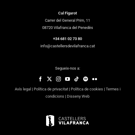
Cal Figarot
Carrer del General Prim, 11
08720 Vilafranca del Penedès
+34 681 02 73 80
info@castellersdevilafranca.cat
Segueix-nos a:
Avís legal
|
Política de privacitat
|
Política de cookies
|
Termes i
condicions
|
Disseny Web