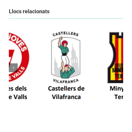
Llocs relacionats
Els Castellers de Vilafranca unieixen tradició i
patrimoni en un viatge de colla a la Vall
d’Aran i a la Vall de Boí