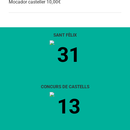
Mocador casteller
10,00
€
SANT FÈLIX
31
CONCURS DE CASTELLS
13