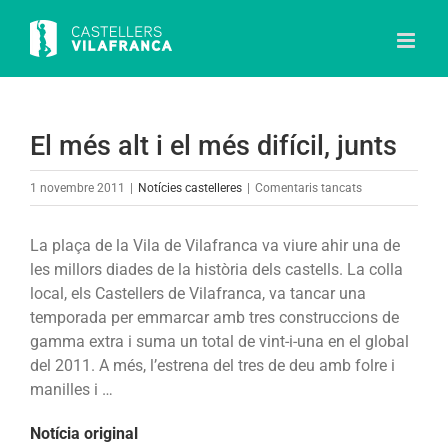
Skip
to
content
El més alt i el més difícil, junts
a
1 novembre 2011
|
Notícies castelleres
|
Comentaris tancats
El
més
La plaça de la Vila de Vilafranca va viure ahir una de
alt
les millors diades de la història dels castells. La colla
i
local, els Castellers de Vilafranca, va tancar una
el
temporada per emmarcar amb tres construccions de
més
gamma extra i suma un total de vint-i-una en el global
difícil,
del 2011. A més, l’estrena del tres de deu amb folre i
junts
manilles i …
Notícia original