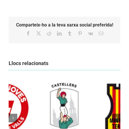
Comparteix-ho a la teva xarxa social preferida!
Facebook
X
Reddit
LinkedIn
Tumblr
Pinterest
Vk
Email:
Llocs relacionats
Els Castellers de Vilafranca unieixen tradició i
patrimoni en un viatge de colla a la Vall
d’Aran i a la Vall de Boí