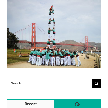
Search
for:
Comentaris
Recent