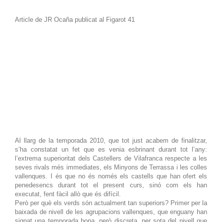
Article de JR Ocaña publicat al Figarot 41
Al llarg de la temporada 2010, que tot just acabem de finalitzar,
s’ha constatat un fet que es venia esbrinant durant tot l’any:
l’extrema superioritat dels Castellers de Vilafranca respecte a les
seves rivals més immediates, els Minyons de Terrassa i les colles
vallenques. I és que no és només els castells que han ofert els
penedesencs durant tot el present curs, sinó com els han
executat, fent fàcil allò que és difícil.
Però per què els verds són actualment tan superiors? Primer per la
baixada de nivell de les agrupacions vallenques, que enguany han
signat una temporada bona, però discreta, per sota del nivell que