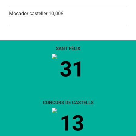
Mocador casteller
10,00
€
SANT FÈLIX
31
CONCURS DE CASTELLS
13