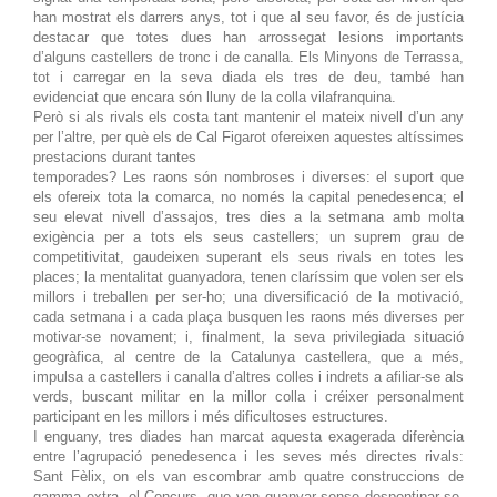
han mostrat els darrers anys, tot i que al seu favor, és de justícia
destacar que totes dues han arrossegat lesions importants
d’alguns castellers de tronc i de canalla. Els Minyons de Terrassa,
tot i carregar en la seva diada els tres de deu, també han
evidenciat que encara són lluny de la colla vilafranquina.
Però si als rivals els costa tant mantenir el mateix nivell d’un any
per l’altre, per què els de Cal Figarot ofereixen aquestes altíssimes
prestacions durant tantes
temporades? Les raons són nombroses i diverses: el suport que
els ofereix tota la comarca, no només la capital penedesenca; el
seu elevat nivell d’assajos, tres dies a la setmana amb molta
exigència per a tots els seus castellers; un suprem grau de
competitivitat, gaudeixen superant els seus rivals en totes les
places; la mentalitat guanyadora, tenen claríssim que volen ser els
millors i treballen per ser-ho; una diversificació de la motivació,
cada setmana i a cada plaça busquen les raons més diverses per
motivar-se novament; i, finalment, la seva privilegiada situació
geogràfica, al centre de la Catalunya castellera, que a més,
impulsa a castellers i canalla d’altres colles i indrets a afiliar-se als
verds, buscant militar en la millor colla i créixer personalment
participant en les millors i més dificultoses estructures.
I enguany, tres diades han marcat aquesta exagerada diferència
entre l’agrupació penedesenca i les seves més directes rivals:
Sant Fèlix, on els van escombrar amb quatre construccions de
gamma extra, el Concurs, que van guanyar sense despentinar-se,