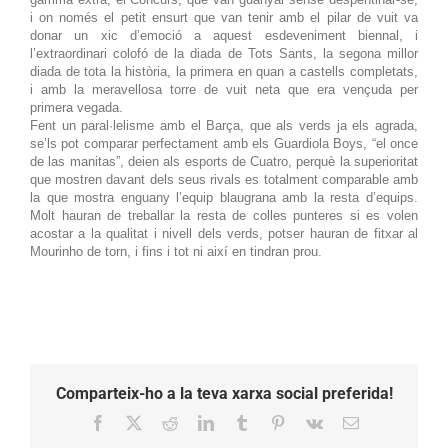
i on només el petit ensurt que van tenir amb el pilar de vuit va
donar un xic d’emoció a aquest esdeveniment biennal, i
l’extraordinari colofó de la diada de Tots Sants, la segona millor
diada de tota la història, la primera en quan a castells completats,
i amb la meravellosa torre de vuit neta que era vençuda per
primera vegada.
Fent un paral·lelisme amb el Barça, que als verds ja els agrada,
se’ls pot comparar perfectament amb els Guardiola Boys, “el once
de las manitas”, deien als esports de Cuatro, perquè la superioritat
que mostren davant dels seus rivals es totalment comparable amb
la que mostra enguany l’equip blaugrana amb la resta d’equips.
Molt hauran de treballar la resta de colles punteres si es volen
acostar a la qualitat i nivell dels verds, potser hauran de fitxar al
Mourinho de torn, i fins i tot ni així en tindran prou.
Comparteix-ho a la teva xarxa social preferida!
Facebook
X
Reddit
LinkedIn
Tumblr
Pinterest
Vk
Email: