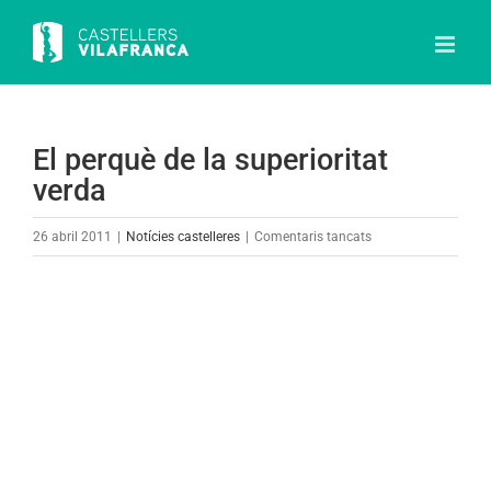
Skip
to
content
El perquè de la superioritat
verda
a
26 abril 2011
|
Notícies castelleres
|
Comentaris tancats
El
perquè
View
de
Larger
la
Image
superioritat
verda