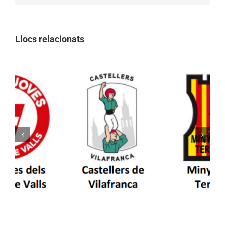
Llocs relacionats
Els Castellers de Vilafranca unieixen tradició i
patrimoni en un viatge de colla a la Vall
d’Aran i a la Vall de Boí