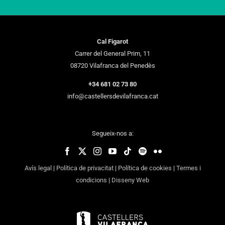
Cal Figarot
Carrer del General Prim, 11
08720 Vilafranca del Penedès
+34 681 02 73 80
info@castellersdevilafranca.cat
Segueix-nos a:
Avís legal
|
Política de privacitat
|
Política de cookies
|
Termes i
condicions
|
Disseny Web