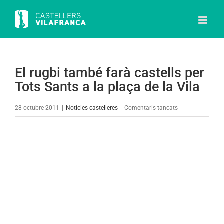
Skip
to
content
El rugbi també farà castells per
Tots Sants a la plaça de la Vila
a
28 octubre 2011
|
Notícies castelleres
|
Comentaris tancats
El
rugbi
també
farà
castells
per
Tots
Sants
a