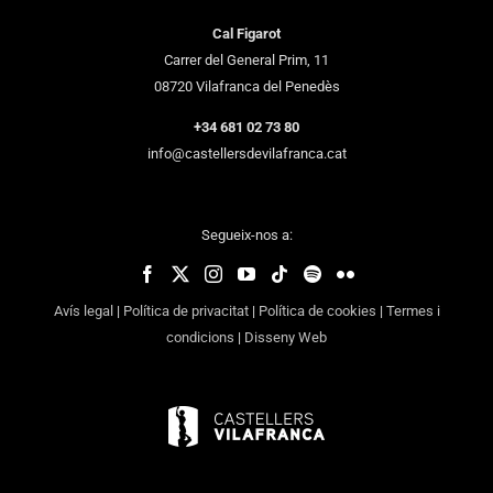
Cal Figarot
Carrer del General Prim, 11
08720 Vilafranca del Penedès
+34 681 02 73 80
info@castellersdevilafranca.cat
Segueix-nos a:
Avís legal
|
Política de privacitat
|
Política de cookies
|
Termes i
condicions
|
Disseny Web