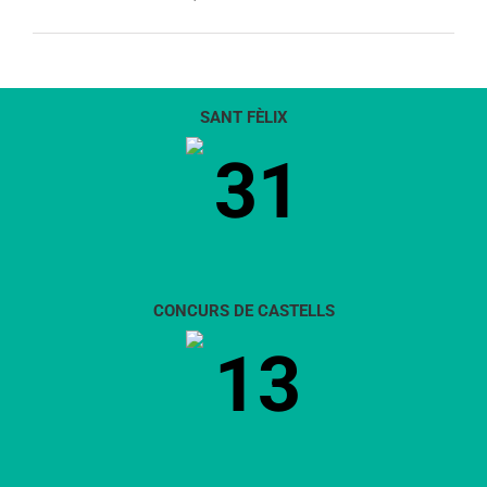
SANT FÈLIX
31
CONCURS DE CASTELLS
13