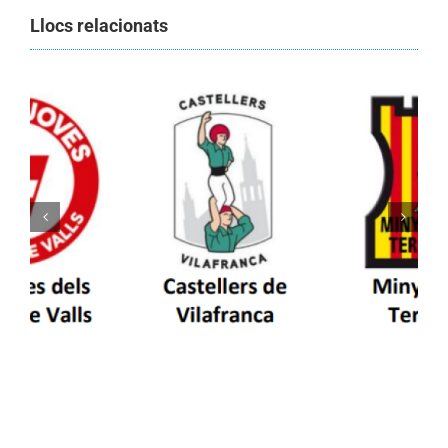
Llocs relacionats
Els Castellers de Vilafranca unieixen tradició i
patrimoni en un viatge de colla a la Vall
d’Aran i a la Vall de Boí