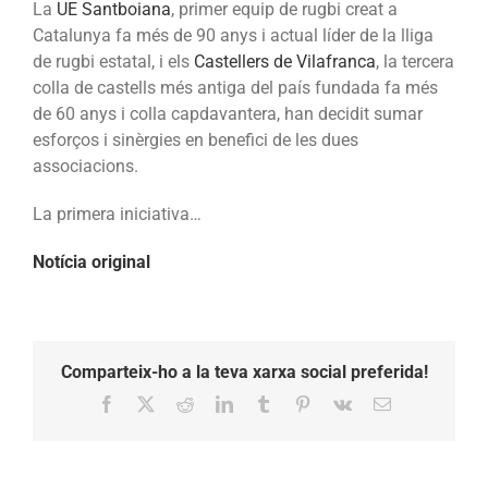
La
UE Santboiana
, primer equip de rugbi creat a
la
Catalunya fa més de 90 anys i actual líder de la lliga
plaça
de rugbi estatal, i els
Castellers de Vilafranca
, la tercera
de
colla de castells més antiga del país fundada fa més
la
de 60 anys i colla capdavantera, han decidit sumar
Vila
esforços i sinèrgies en benefici de les dues
associacions.
La primera iniciativa…
Notícia original
Comparteix-ho a la teva xarxa social preferida!
Facebook
X
Reddit
LinkedIn
Tumblr
Pinterest
Vk
Email: