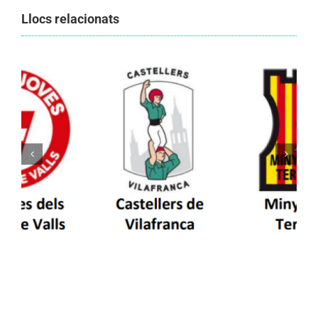
Llocs relacionats
Els Castellers de Vilafranca unieixen tradició i
patrimoni en un viatge de colla a la Vall
d’Aran i a la Vall de Boí