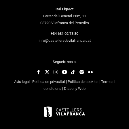
Cal Figarot
Carrer del General Prim, 11
08720 Vilafranca del Penedès
+34 681 02 73 80
info@castellersdevilafranca.cat
Segueix-nos a:
Avís legal
|
Política de privacitat
|
Política de cookies
|
Termes i
condicions
|
Disseny Web