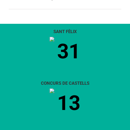
SANT FÈLIX
31
CONCURS DE CASTELLS
13