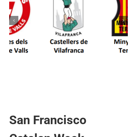
Els Castellers de Vilafranca unieixen tradició i
patrimoni en un viatge de colla a la Vall
d’Aran i a la Vall de Boí
San Francisco