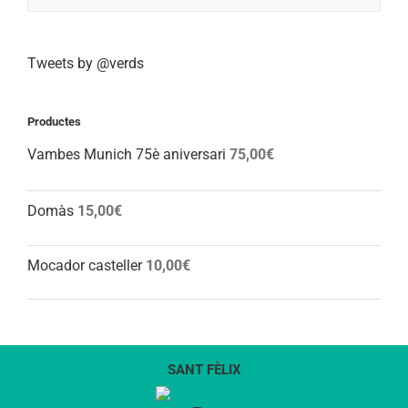
Tweets by @verds
Productes
Vambes Munich 75è aniversari
75,00
€
Domàs
15,00
€
Mocador casteller
10,00
€
SANT FÈLIX