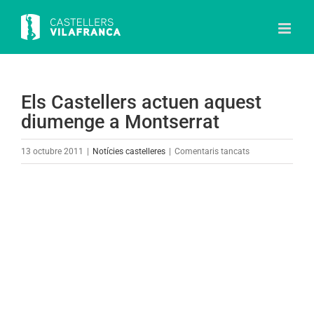
Skip
to
content
Els Castellers actuen aquest
diumenge a Montserrat
a
13 octubre 2011
|
Notícies castelleres
|
Comentaris tancats
Els
Castellers
View
actuen
Larger
aquest
Image
diumenge
a
Montserrat