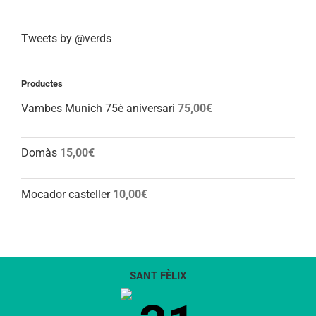
Tweets by @verds
Productes
Vambes Munich 75è aniversari
75,00
€
Domàs
15,00
€
Mocador casteller
10,00
€
SANT FÈLIX