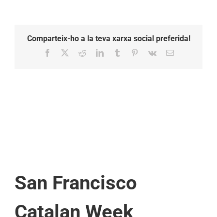
Comparteix-ho a la teva xarxa social preferida!
Facebook
X
Reddit
LinkedIn
Tumblr
Pinterest
Vk
Email:
San Francisco
Catalan Week