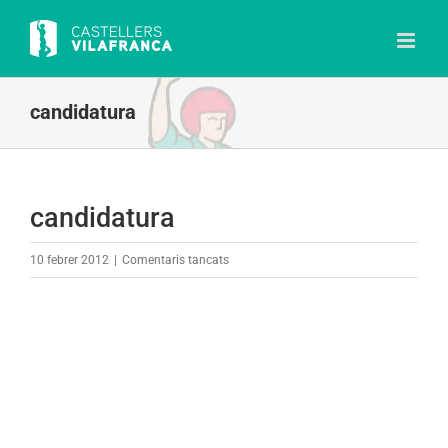
Skip
to
content
candidatura
candidatura
a
10 febrer 2012
|
Comentaris tancats
candidatura