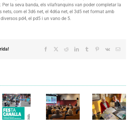
 Per la seva banda, els vilafranquins van poder completar la
s nets, com el 3d6 net, el 4d6a net, el 3d5 net format amb
diversos pd4, el pd5 i un vano de 5.
rida!
Facebook
X
Reddit
LinkedIn
Tumblr
Pinterest
Vk
Emai
Els Verds
Cal Figarot
presenten el
lidera el
llibre
primer
“Petita
projecte
història
d’energia
dels
comunitària
Castellers
de
de