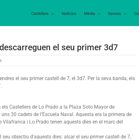
Castellers
Notícies
Mèdia
Serveis
Ca
 descarreguen el seu primer 3d7
a
s
Els
Castellers
ndres el seu primer castell de 7, el 3d7. Per la seva banda, els
de
.
Lo
Prado
descarreguen
els Castellers de Lo Prado a la Plaza Soto Mayor de
el
uns 30 cadets de l’Escuela Naval. Aquesta era la primera de
seu
e Vilafranca i Lo Prado tenen aquests dies en el marc del
primer
3d7
 seu objectiu d’aquests dies: alçar el seu primer castell de 7,