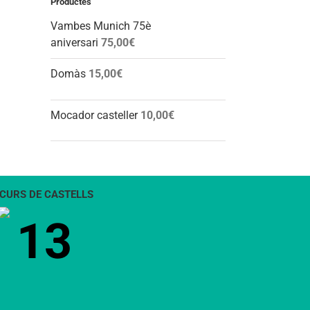
Productes
Vambes Munich 75è
aniversari
75,00
€
Domàs
15,00
€
Mocador casteller
10,00
€
CURS DE CASTELLS
13