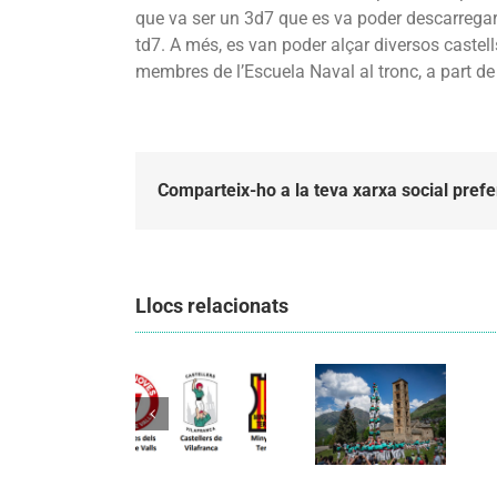
que va ser un 3d7 que es va poder descarregar.
td7. A més, es van poder alçar diversos castell
membres de l’Escuela Naval al tronc, a part de 
Comparteix-ho a la teva xarxa social prefe
Llocs relacionats
Els
Els
Castellers
Castellers
de
de
Vilafranca
Vilafranca
organitzen
unieixen
la segona
Comunicat
tradició i
edició de
candidatura
patrimoni
Festa
CCCC
en un
Canalla, un
viatge de
matí
colla a la