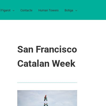
l Figarot
Contacte
Human Towers
Botiga
San Francisco
Catalan Week