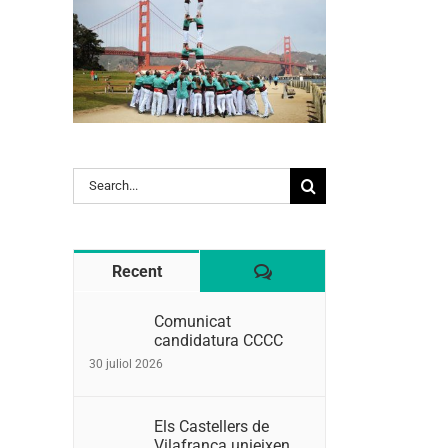
l:
Search
for:
Comentaris
Recent
Comunicat
candidatura CCCC
30 juliol 2026
Els Castellers de
Vilafranca unieixen