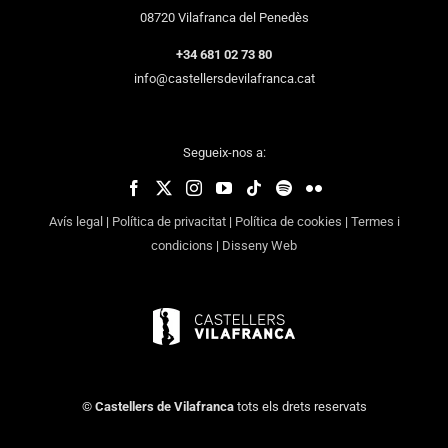
08720 Vilafranca del Penedès
+34 681 02 73 80
info@castellersdevilafranca.cat
Segueix-nos a:
Avís legal
|
Política de privacitat
|
Política de cookies
|
Termes i
condicions
|
Disseny Web
©
Castellers de Vilafranca
tots els drets reservats