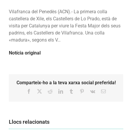
la
tradici???
Vilafranca del Penedès (ACN).- La primera colla
catalana
castellera de Xile, els Castellers de Lo Prado, està de
visita per Catalunya per viure la Festa Major dels seus
padrins, els Castellers de Vilafranca. Una colla
«madura», segons els V…
Notícia original
Comparteix-ho a la teva xarxa social preferida!
Facebook
X
Reddit
LinkedIn
Tumblr
Pinterest
Vk
Email:
Llocs relacionats