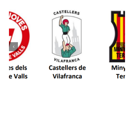
Els Castellers de Vilafranca unieixen tradició i
patrimoni en un viatge de colla a la Vall
d’Aran i a la Vall de Boí