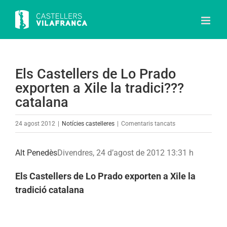
Skip
to
content
Els Castellers de Lo Prado
exporten a Xile la tradici???
catalana
a
24 agost 2012
|
Notícies castelleres
|
Comentaris tancats
Els
Castellers
Alt Penedès
Divendres, 24 d’agost de 2012 13:31 h
de
Lo
Els Castellers de Lo Prado exporten a Xile la
Prado
tradició catalana
exporten
a
Xile