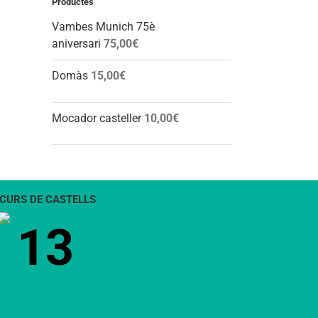
Productes
Vambes Munich 75è
aniversari
75,00
€
Domàs
15,00
€
Mocador casteller
10,00
€
CURS DE CASTELLS
13