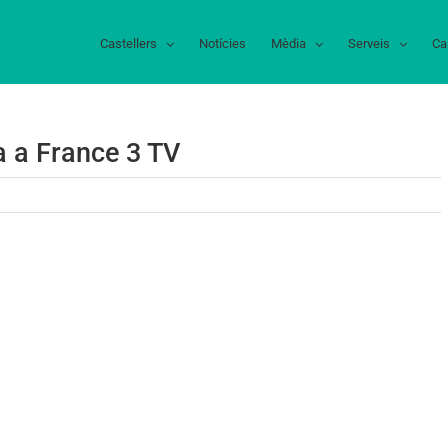
Castellers
Notícies
Mèdia
Serveis
Ca
a a France 3 TV
s
stellers
e
lafranca
rance
V