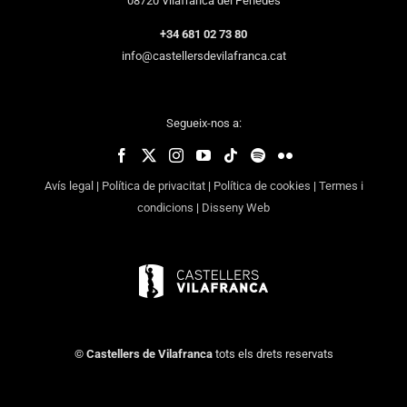
08720 Vilafranca del Penedès
+34 681 02 73 80
info@castellersdevilafranca.cat
Segueix-nos a:
Avís legal
|
Política de privacitat
|
Política de cookies
|
Termes i
condicions
|
Disseny Web
©
Castellers de Vilafranca
tots els drets reservats