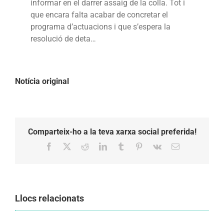
informar en el darrer assaig de la colla. Tot i
juny
que encara falta acabar de concretar el
programa d’actuacions i que s’espera la
resolució de deta…
Notícia original
Comparteix-ho a la teva xarxa social preferida!
Facebook
X
Reddit
LinkedIn
Tumblr
Pinterest
Vk
Email:
Llocs relacionats