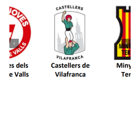
Els Castellers de Vilafranca unieixen tradició i
patrimoni en un viatge de colla a la Vall
d’Aran i a la Vall de Boí