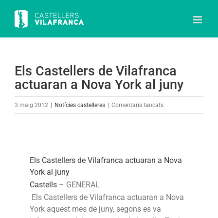
Skip
to
content
Els Castellers de Vilafranca
actuaran a Nova York al juny
a
3 maig 2012
|
Notícies castelleres
|
Comentaris tancats
Els
Castellers
de
Vilafranca
Els Castellers de Vilafranca actuaran a Nova
actuaran
York al juny
a
Castells
–
GENERAL
Nova
Els Castellers de Vilafranca actuaran a Nova
York
York aquest mes de juny, segons es va
al