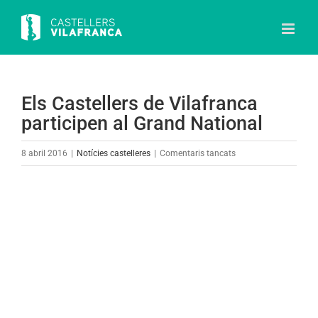
Skip
to
content
Els Castellers de Vilafranca
participen al Grand National
a
8 abril 2016
|
Notícies castelleres
|
Comentaris tancats
Els
Castellers
View
de
Larger
Vilafranca
Image
participen
al
Grand
National