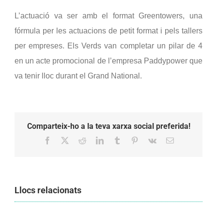
L’actuació va ser amb el format Greentowers, una 
fórmula per les actuacions de petit format i pels tallers 
per empreses. Els Verds van completar un pilar de 4 
en un acte promocional de l’empresa Paddypower que 
va tenir lloc durant el Grand National.
Comparteix-ho a la teva xarxa social preferida!
Facebook
X
Reddit
LinkedIn
Tumblr
Pinterest
Vk
Email:
Llocs relacionats