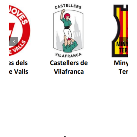
Els Castellers de Vilafranca unieixen tradició i
patrimoni en un viatge de colla a la Vall
d’Aran i a la Vall de Boí