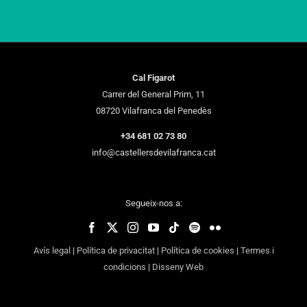
Cal Figarot
Carrer del General Prim, 11
08720 Vilafranca del Penedès
+34 681 02 73 80
info@castellersdevilafranca.cat
Segueix-nos a:
Avís legal
|
Política de privacitat
|
Política de cookies
|
Termes i
condicions
|
Disseny Web