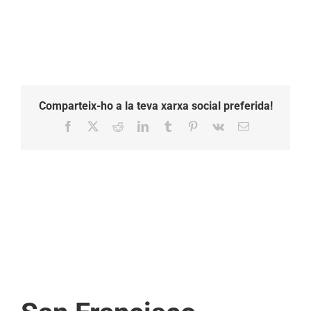
Comparteix-ho a la teva xarxa social preferida!
Facebook
X
Reddit
LinkedIn
Tumblr
Pinterest
Vk
Email: