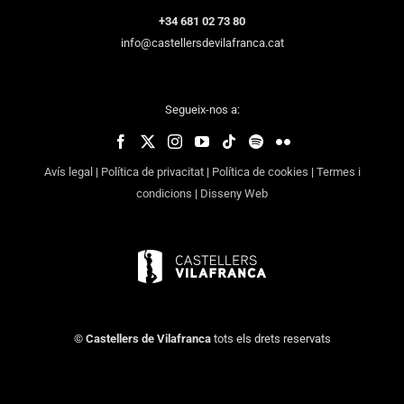
+34 681 02 73 80
info@castellersdevilafranca.cat
Segueix-nos a:
Avís legal
|
Política de privacitat
|
Política de cookies
|
Termes i
condicions
|
Disseny Web
©
Castellers de Vilafranca
tots els drets reservats