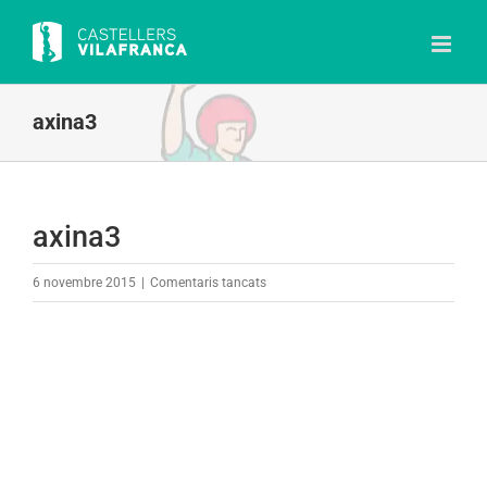
Skip
to
content
axina3
axina3
a
6 novembre 2015
|
Comentaris tancats
axina3