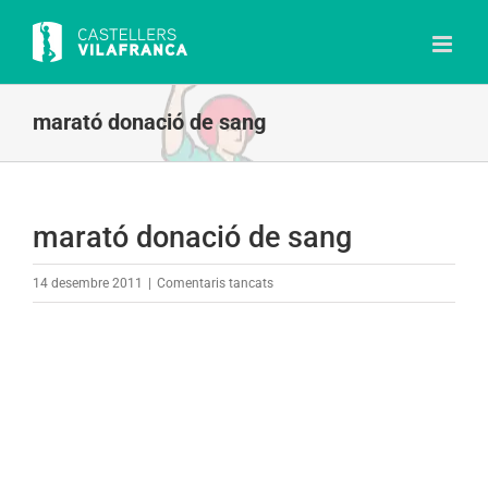
Skip
to
content
marató donació de sang
marató donació de sang
a
14 desembre 2011
|
Comentaris tancats
marató
donació
de
sang