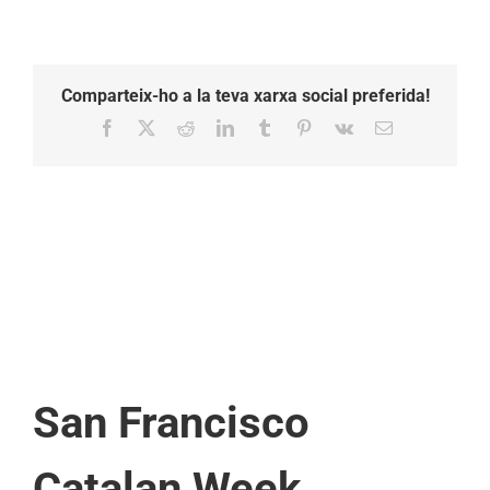
Comparteix-ho a la teva xarxa social preferida!
Facebook
X
Reddit
LinkedIn
Tumblr
Pinterest
Vk
Email:
San Francisco
Catalan Week