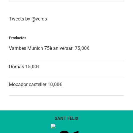
Tweets by @verds
Productes
Vambes Munich 75è aniversari
75,00
€
Domàs
15,00
€
Mocador casteller
10,00
€
SANT FÈLIX