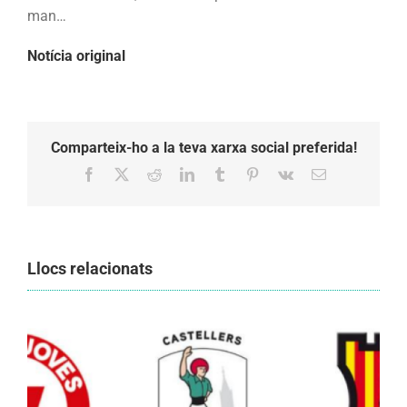
9
man…
amb
Notícia original
folre
i
l’agulla
per
Sant
Comparteix-ho a la teva xarxa social preferida!
Fèlix
Facebook
X
Reddit
LinkedIn
Tumblr
Pinterest
Vk
Email:
Llocs relacionats