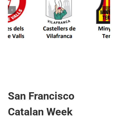
Els Castellers de Vilafranca unieixen tradició i
patrimoni en un viatge de colla a la Vall
d’Aran i a la Vall de Boí
San Francisco
Catalan Week