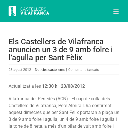
Skip
to
content
Els Castellers de Vilafranca
anuncien un 3 de 9 amb folre i
l’agulla per Sant Fèlix
a
23 agost 2012
|
Notícies castelleres
|
Comentaris tancats
Els
Castellers
Actualitzat a les
12:30 h
23/08/2012
de
Vilafranca
Vilafranca del Penedès (ACN).- El cap de colla dels
anuncien
Castellers de Vilafranca, Pere Almirall, ha confirmat
un
aquest dimecres que per Sant Fèlix portaran a plaça un
3
3 de 9 amb folre i agulla, un 4 de 9 amb folre i agulla i
de
la torre de 8 neta, a més d’un pilar de vuit amb folre i