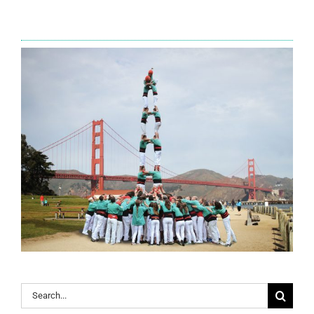
Search
for: