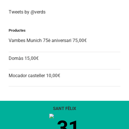
Tweets by @verds
Productes
Vambes Munich 75è aniversari
75,00
€
Domàs
15,00
€
Mocador casteller
10,00
€
SANT FÈLIX
31