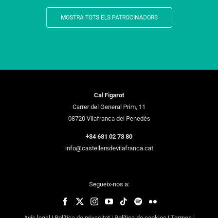
MOSTRA TOTS ELS PATROCINADORS
Cal Figarot
Carrer del General Prim, 11
08720 Vilafranca del Penedès
+34 681 02 73 80
info@castellersdevilafranca.cat
Segueix-nos a:
Avís legal
|
Política de privacitat
|
Política de cookies
|
Termes i