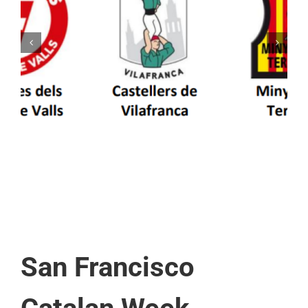
Els Castellers de Vilafranca unieixen tradició i
patrimoni en un viatge de colla a la Vall
d’Aran i a la Vall de Boí
San Francisco