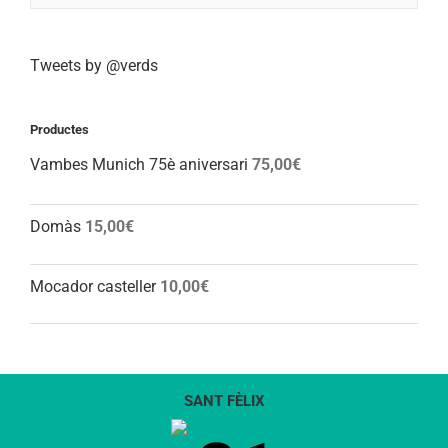
Tweets by @verds
Productes
Vambes Munich 75è aniversari
75,00
€
Domàs
15,00
€
Mocador casteller
10,00
€
SANT FÈLIX