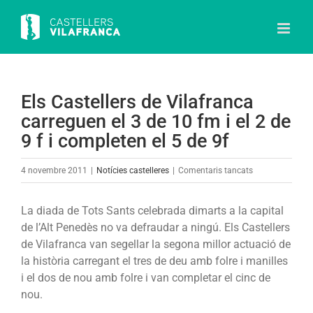
Skip
to
content
Els Castellers de Vilafranca
carreguen el 3 de 10 fm i el 2 de
9 f i completen el 5 de 9f
a
4 novembre 2011
|
Notícies castelleres
|
Comentaris tancats
Els
Castellers
La diada de Tots Sants celebrada dimarts a la capital
de
de l’Alt Penedès no va defraudar a ningú. Els Castellers
Vilafranca
de Vilafranca van segellar la segona millor actuació de
carreguen
la història carregant el tres de deu amb folre i manilles
el
i el dos de nou amb folre i van completar el cinc de
3
nou.
de