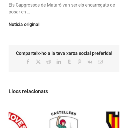
10
Els Capgrossos de Mataró van ser els encarregats de
fm
posar en …
i
Notícia original
el
2
de
9
f
Comparteix-ho a la teva xarxa social preferida!
i
Facebook
X
Reddit
LinkedIn
Tumblr
Pinterest
Vk
Email:
completen
el
5
de
Llocs relacionats
9f