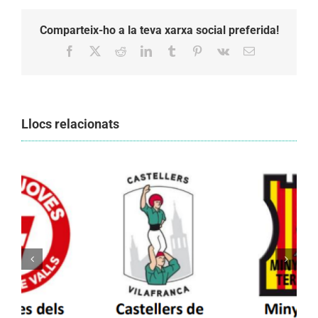
Comparteix-ho a la teva xarxa social preferida!
Facebook
X
Reddit
LinkedIn
Tumblr
Pinterest
Vk
Email:
Llocs relacionats
Els Castellers de Vilafranca unieixen tradició i
patrimoni en un viatge de colla a la Vall
d’Aran i a la Vall de Boí