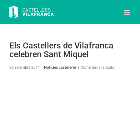
Skip
to
content
Els Castellers de Vilafranca
celebren Sant Miquel
a
26 setembre 2011
|
Notícies castelleres
|
Comentaris tancats
Els
Castellers
View
de
Larger
Vilafranca
Image
celebren
Sant
Miquel