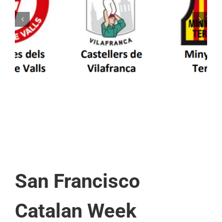
Els Castellers de Vilafranca unieixen tradició i
patrimoni en un viatge de colla a la Vall
d’Aran i a la Vall de Boí
San Francisco
Catalan Week