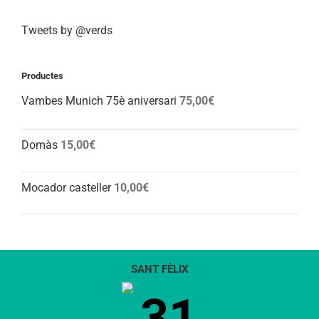
Tweets by @verds
Productes
Vambes Munich 75è aniversari
75,00
€
Domàs
15,00
€
Mocador casteller
10,00
€
SANT FÈLIX
31