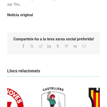
ser
The…
Notícia original
Comparteix-ho a la teva xarxa social preferida!
Facebook
X
Reddit
LinkedIn
Tumblr
Pinterest
Vk
Email:
Llocs relacionats