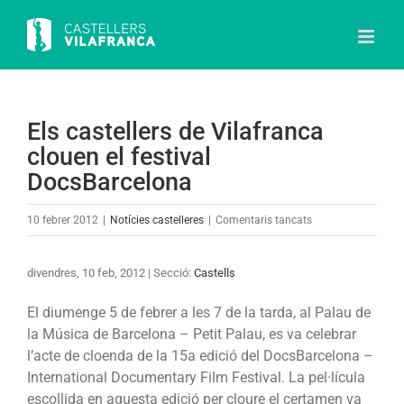
Skip
to
content
Els castellers de Vilafranca
clouen el festival
DocsBarcelona
a
10 febrer 2012
|
Notícies castelleres
|
Comentaris tancats
Els
castellers
divendres, 10 feb, 2012 | Secció:
Castells
de
Vilafranca
El diumenge 5 de febrer a les 7 de la tarda, al Palau de
clouen
la Música de Barcelona – Petit Palau, es va celebrar
el
l’acte de cloenda de la 15a edició del DocsBarcelona –
festival
International Documentary Film Festival. La pel·lícula
DocsBarcelona
escollida en aquesta edició per cloure el certamen va