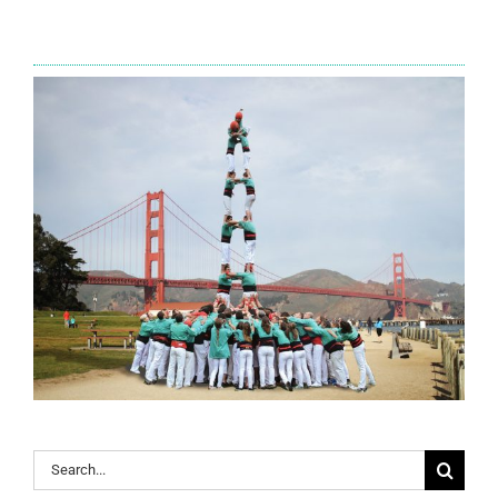
Search
for: