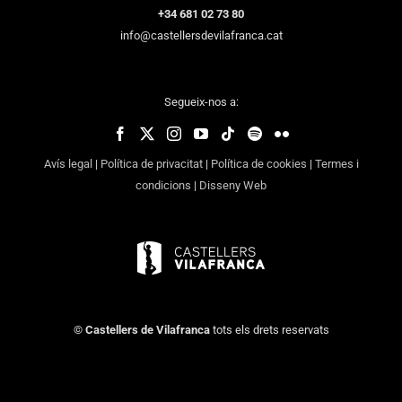
+34 681 02 73 80
info@castellersdevilafranca.cat
Segueix-nos a:
Avís legal
|
Política de privacitat
|
Política de cookies
|
Termes i
condicions
|
Disseny Web
©
Castellers de Vilafranca
tots els drets reservats