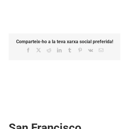
Comparteix-ho a la teva xarxa social preferida!
Facebook
X
Reddit
LinkedIn
Tumblr
Pinterest
Vk
Email:
San Francisco