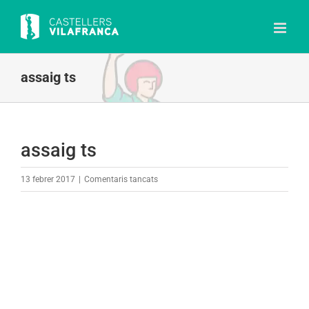
Skip
to
content
assaig ts
assaig ts
a
13 febrer 2017
|
Comentaris tancats
assaig
ts