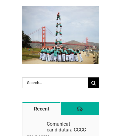
l:
Search
for:
Comentaris
Recent
Comunicat
candidatura CCCC