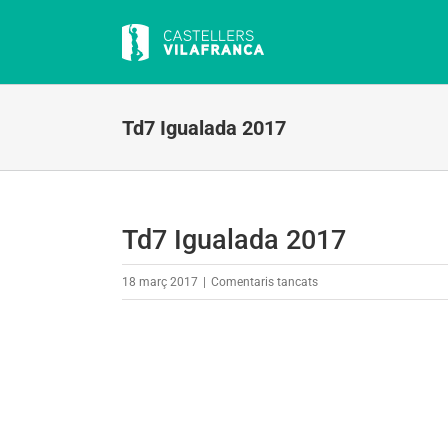
Skip
to
content
Td7 Igualada 2017
Td7 Igualada 2017
a
18 març 2017
|
Comentaris tancats
Td7
Igualada
2017