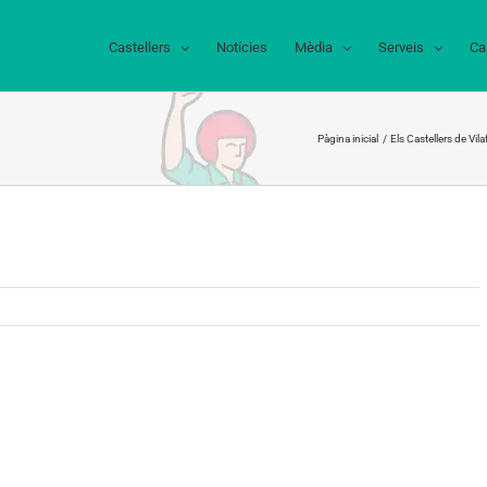
Castellers
Notícies
Mèdia
Serveis
Ca
Pàgina inicial
Els Castellers de Vi