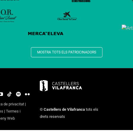
MOSTRA TOTS ELS PATROCINADORS
ca de privacitat
|
©
Castellers de Vilafranca
tots els
es
|
Termes i
drets reservats
seny Web