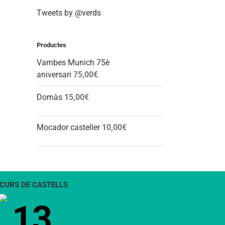
Tweets by @verds
Productes
Vambes Munich 75è
aniversari
75,00
€
Domàs
15,00
€
Mocador casteller
10,00
€
CURS DE CASTELLS
13