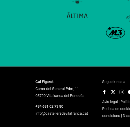
Cal Figarot
Segueix-nos a:
Carrer del General Prim, 11
08720 Vilafranca del Penedès
Avís legal
|
Políti
+34 681 02 73 80
Política de cooki
info@castellersdevilafranca.cat
condicions
|
Dis