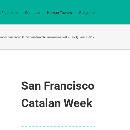
l Figarot
Contacte
Human Towers
Botiga
lafranca comencen la temporada amb una clàssica de 8
Td7 Igualada 2017
San Francisco
Catalan Week