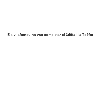
Gamma
Extra
a
Altafulla
Els vilafranquins van completar el 3d9fa i la Td9fm