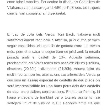
entre folre i manilles. Per acabar la diada, els Castellers de 
Vilafranca van descarregar el 4d9f i el Pd7f que, tot i alguns 
canvis, van completar amb seguretat.
El cap de colla dels Verds, Toni Bach, valorava molt 
satisfactòriament l’actuació a Altafulla, ja que «ha permès 
seguir consolidant els castells de gamma extra i, a més a 
més, permet encarar el segon tram de juliol amb la mirada 
posada amb el castell de 10». Aquesta setmana, 
precisament, els Verds tenen tres assajos: dilluns (20:00h), 
dimecres (20:30h) i divendres (21:30h). Aquest últim és 
molt important per les aspiracions castelleres dels Verds, ja 
que serà 
un assaig especial de castells de deu pisos on 
serà imprescindible fer uns bons peus dels dos castells 
de deu
, entre d’altres construccions. En acabar l’assaig, hi 
haurà entrepans de frankfurt per a tots els assitents i se 
sortejarà un lot de vins de la DO Penedès entre els que 