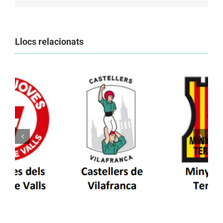
Llocs relacionats
Els Castellers de Vilafranca unieixen tradició i
patrimoni en un viatge de colla a la Vall
d’Aran i a la Vall de Boí