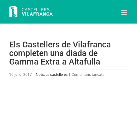
Skip
to
content
Els Castellers de Vilafranca
completen una diada de
Gamma Extra a Altafulla
a
16 juliol 2017
|
Notícies castelleres
|
Comentaris tancats
Els
Castellers
View
de
Larger
Vilafranca
Image
completen
una
diada
de