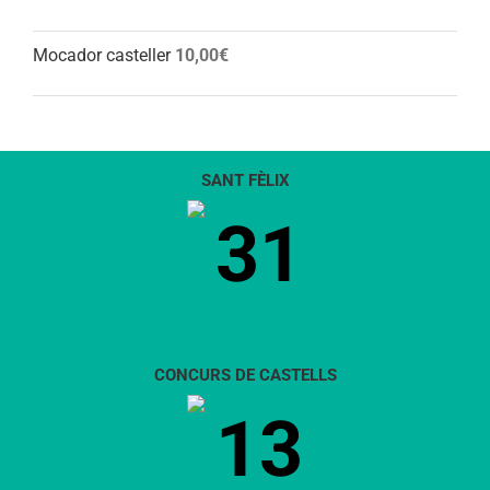
Mocador casteller
10,00
€
SANT FÈLIX
31
CONCURS DE CASTELLS
13