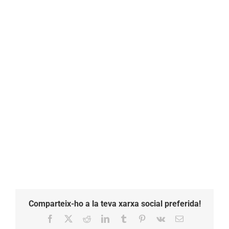
Comparteix-ho a la teva xarxa social preferida!
Facebook
X
Reddit
LinkedIn
Tumblr
Pinterest
Vk
Email: