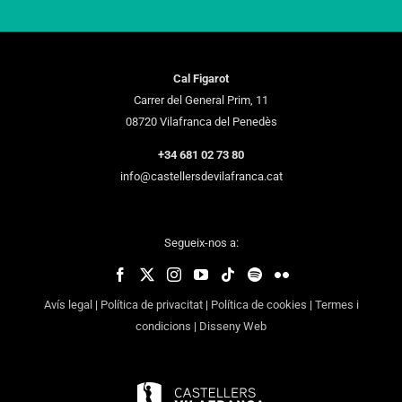
Cal Figarot
Carrer del General Prim, 11
08720 Vilafranca del Penedès
+34 681 02 73 80
info@castellersdevilafranca.cat
Segueix-nos a:
Avís legal
|
Política de privacitat
|
Política de cookies
|
Termes i
condicions
|
Disseny Web