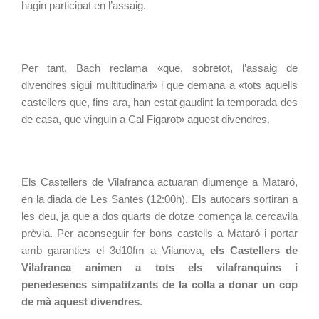
hagin participat en l’assaig.
Per tant, Bach reclama «que, sobretot, l’assaig de 
divendres sigui multitudinari» i que demana a «tots aquells 
castellers que, fins ara, han estat gaudint la temporada des 
de casa, que vinguin a Cal Figarot» aquest divendres.
Els Castellers de Vilafranca actuaran diumenge a Mataró, 
en la diada de Les Santes (12:00h). Els autocars sortiran a 
les deu, ja que a dos quarts de dotze comença la cercavila 
prèvia. Per aconseguir fer bons castells a Mataró i portar 
amb garanties el 3d10fm a Vilanova,
 els Castellers de 
Vilafranca animen a tots els vilafranquins i 
penedesencs simpatitzants de la colla a donar un cop 
de mà aquest divendres
.