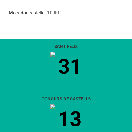
Mocador casteller
10,00
€
SANT FÈLIX
31
CONCURS DE CASTELLS
13