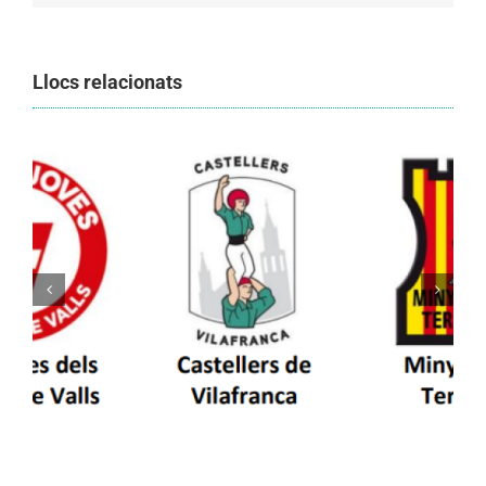
Llocs relacionats
Els Castellers de Vilafranca unieixen tradició i
patrimoni en un viatge de colla a la Vall
d’Aran i a la Vall de Boí