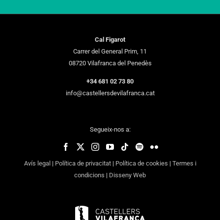
Cal Figarot
Carrer del General Prim, 11
08720 Vilafranca del Penedès
+34 681 02 73 80
info@castellersdevilafranca.cat
Segueix-nos a:
Avís legal
|
Política de privacitat
|
Política de cookies
|
Termes i
condicions
|
Disseny Web