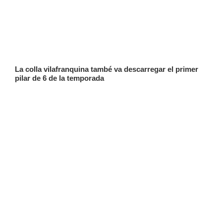
8
a
Martorell
La colla vilafranquina també va descarregar el primer 
pilar de 6 de la temporada