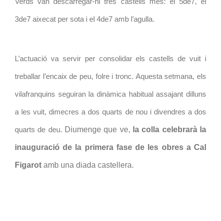
Verds van descarregar-hi tres castells més: el 5de7, el 
3de7 aixecat per sota i el 4de7 amb l’agulla.
L’actuació va servir per consolidar els castells de vuit i 
treballar l’encaix de peu, folre i tronc. Aquesta setmana, els 
vilafranquins seguiran la dinàmica habitual assajant dilluns 
a les vuit, dimecres a dos quarts de nou i divendres a dos 
Diumenge que ve, 
la colla celebrarà la 
quarts de deu. 
inauguració de la primera fase de les obres a Cal 
Figarot
 amb una diada castellera.