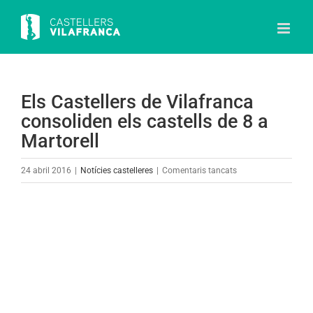
Skip
to
content
Els Castellers de Vilafranca
consoliden els castells de 8 a
Martorell
a
24 abril 2016
|
Notícies castelleres
|
Comentaris tancats
Els
Castellers
View
de
Larger
Vilafranca
Image
consoliden
els
castells
de