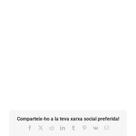
Comparteix-ho a la teva xarxa social preferida!
Facebook
X
Reddit
LinkedIn
Tumblr
Pinterest
Vk
Email: