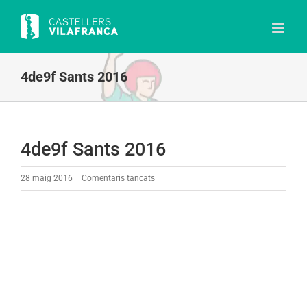
Skip
to
content
4de9f Sants 2016
4de9f Sants 2016
a
28 maig 2016
|
Comentaris tancats
4de9f
Sants
2016