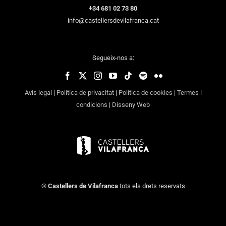
+34 681 02 73 80
info@castellersdevilafranca.cat
Segueix-nos a:
Avís legal
|
Política de privacitat
|
Política de cookies
|
Termes i
condicions
|
Disseny Web
©
Castellers de Vilafranca
tots els drets reservats