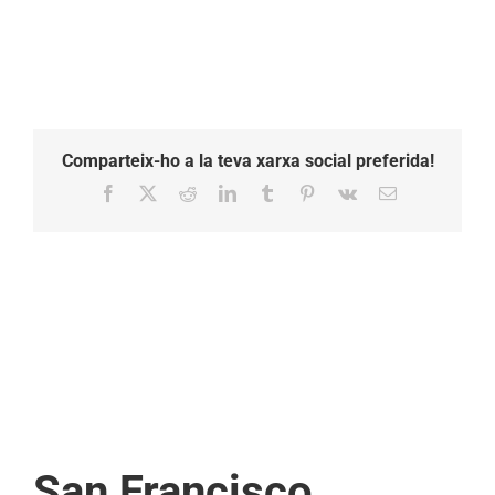
Comparteix-ho a la teva xarxa social preferida!
Facebook
X
Reddit
LinkedIn
Tumblr
Pinterest
Vk
Email:
San Francisco