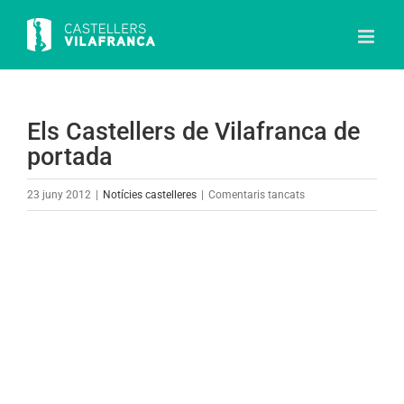
Skip
to
content
Els Castellers de Vilafranca de
portada
a
23 juny 2012
|
Notícies castelleres
|
Comentaris tancats
Els
Castellers
View
de
Larger
Vilafranca
Image
de
portada