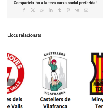
Comparteix-ho a la teva xarxa social preferida!
Facebook
X
Reddit
LinkedIn
Tumblr
Pinterest
Vk
Email:
Llocs relacionats
Els Castellers de Vilafranca unieixen tradició i
patrimoni en un viatge de colla a la Vall
d’Aran i a la Vall de Boí