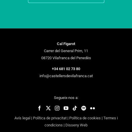
Cal Figarot
Carrer del General Prim, 11
08720 Vilafranca del Penedès
+34 681 02 73 80
info@castellersdevilafranca.cat
Segueix-nos a:
Avís legal
|
Política de privacitat
|
Política de cookies
|
Termes i
condicions
|
Disseny Web