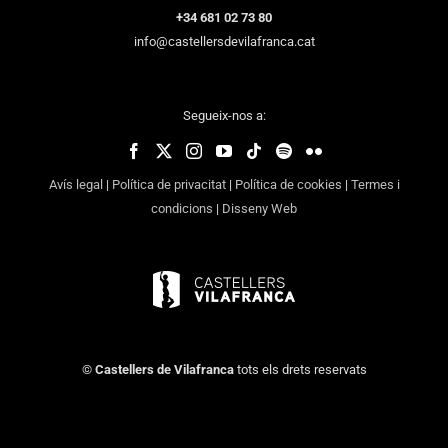
+34 681 02 73 80
info@castellersdevilafranca.cat
Segueix-nos a:
Avís legal
|
Política de privacitat
|
Política de cookies
|
Termes i
condicions
|
Disseny Web
©
Castellers de Vilafranca
tots els drets reservats