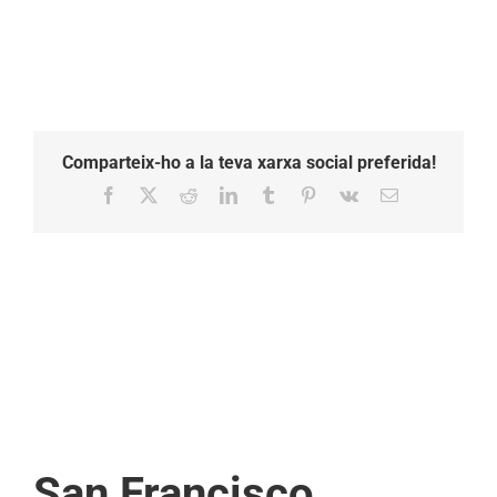
Comparteix-ho a la teva xarxa social preferida!
Facebook
X
Reddit
LinkedIn
Tumblr
Pinterest
Vk
Email:
San Francisco