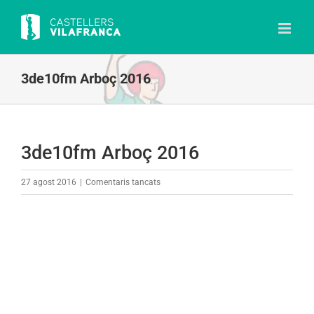
Skip
to
content
3de10fm Arboç 2016
3de10fm Arboç 2016
a
27 agost 2016
|
Comentaris tancats
3de10fm
Arboç
2016