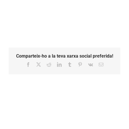
Comparteix-ho a la teva xarxa social preferida!
Facebook
X
Reddit
LinkedIn
Tumblr
Pinterest
Vk
Email: