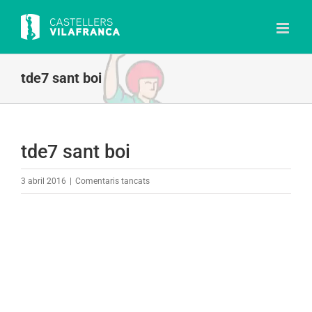
Skip
to
content
tde7 sant boi
tde7 sant boi
a
3 abril 2016
|
Comentaris tancats
tde7
sant
boi