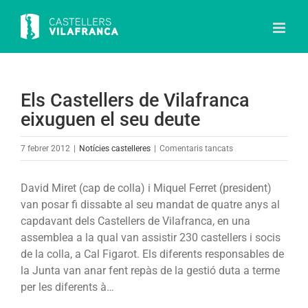
Skip
to
content
Els Castellers de Vilafranca
eixuguen el seu deute
a
7 febrer 2012
|
Notícies castelleres
|
Comentaris tancats
Els
Castellers
David Miret (cap de colla) i Miquel Ferret (president)
de
van posar fi dissabte al seu mandat de quatre anys al
Vilafranca
capdavant dels Castellers de Vilafranca, en una
eixuguen
assemblea a la qual van assistir 230 castellers i socis
el
de la colla, a Cal Figarot. Els diferents responsables de
seu
la Junta van anar fent repàs de la gestió duta a terme
deute
per les diferents à…