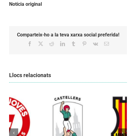
Notícia original
Comparteix-ho a la teva xarxa social preferida!
Facebook
X
Reddit
LinkedIn
Tumblr
Pinterest
Vk
Email:
Llocs relacionats
Els Castellers de Vilafranca unieixen tradició i