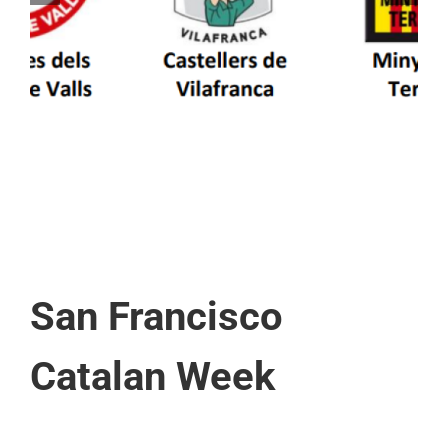
patrimoni en un viatge de colla a la Vall
d’Aran i a la Vall de Boí
San Francisco
Catalan Week