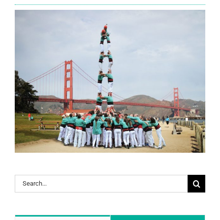
Search
for: