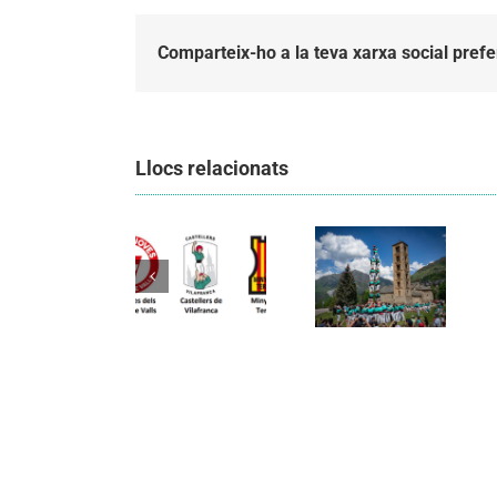
Comparteix-ho a la teva xarxa social prefe
Llocs relacionats
Els
Els
Castellers
Castellers
de
de
Vilafranca
Vilafranca
organitzen
unieixen
la segona
Comunicat
tradició i
edició de
candidatura
patrimoni
Festa
CCCC
en un
Canalla, un
viatge de
matí
colla a la
d’activitats
Vall d’Aran i
per als més
a la Vall de
petits de la
Boí
comarca