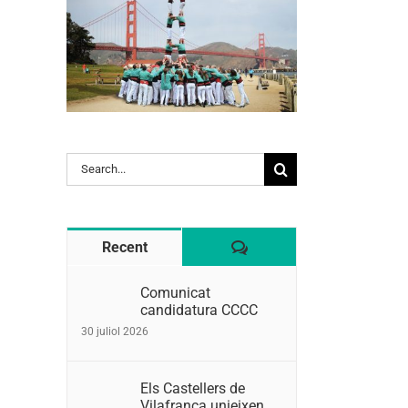
l:
Search
for:
Comentaris
Recent
Comunicat
candidatura CCCC
30 juliol 2026
Els Castellers de
Vilafranca unieixen