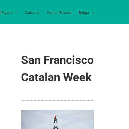
l Figarot
Contacte
Human Towers
Botiga
San Francisco
Catalan Week