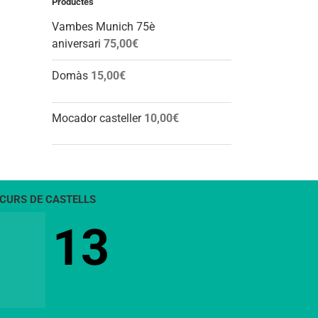
Productes
Vambes Munich 75è
aniversari
75,00
€
Domàs
15,00
€
Mocador casteller
10,00
€
CURS DE CASTELLS
13