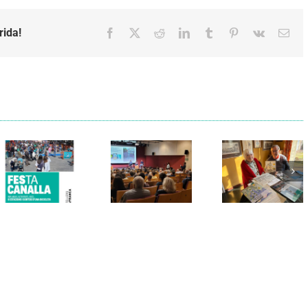
rida!
Facebook
X
Reddit
LinkedIn
Tumblr
Pinterest
Vk
Emai
Els Verds
Cal Figarot
presenten el
lidera el
llibre
primer
“Petita
projecte
història
d’energia
dels
comunitària
Castellers
de
de
Vilafranca
Vilafranca”