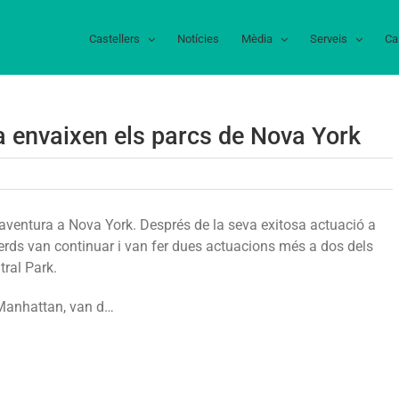
Castellers
Notícies
Mèdia
Serveis
Ca
ca envaixen els parcs de Nova York
tellers
 aventura a Nova York. Després de la seva exitosa actuació a
 Verds van continuar i van fer dues actuacions més a dos dels
afranca
tral Park.
aixen
e Manhattan, van d…
cs
va
k