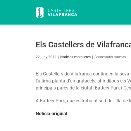
Skip
to
content
Els Castellers de Vilafran
a
22 juny 2012
|
Notícies castelleres
|
Comentaris tancats
Els
Cas
Els Castellers de Vilafranca continuen la seva
de
l’última planta d’un gratacels, ahir dijous els
Vil
principals parcs de la ciutat: Battery Park i Cen
env
els
A Battery Park, que es troba al sud de l’illa d
par
Notícia original
de
No
Yor