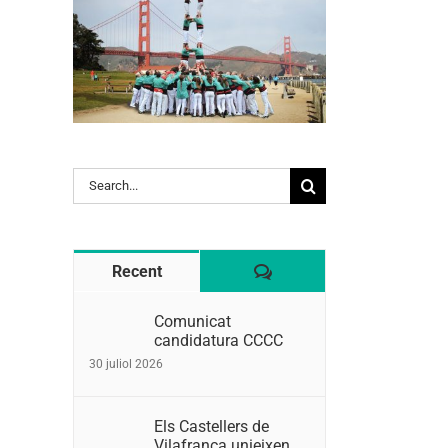
Search
for:
Comentaris
Recent
Comunicat
candidatura CCCC
30 juliol 2026
Els Castellers de
Vilafranca unieixen