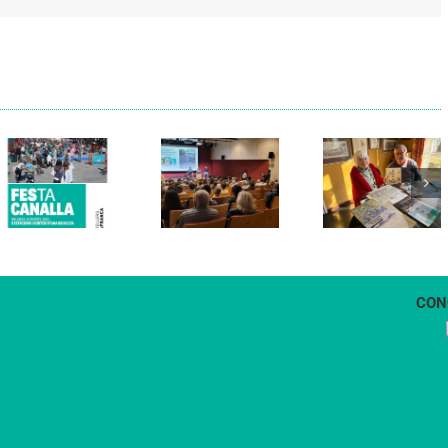
Els Verds
Cal Figarot
presenten el
lidera el
llibre
primer
“Petita
projecte
història
d’energia
dels
comunitària
Castellers
de
de
Vilafranca
Vilafranca”
CON
1