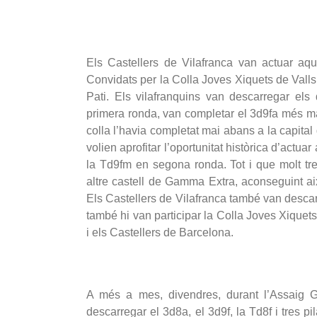
Els Castellers de Vilafranca van actuar aqu
Convidats per la Colla Joves Xiquets de Valls,
Pati. Els vilafranquins van descarregar el
primera ronda, van completar el 3d9fa més mat
colla l’havia completat mai abans a la capital 
volien aprofitar l’oportunitat històrica d’actuar
la Td9fm en segona ronda. Tot i que molt tre
altre castell de Gamma Extra, aconseguint aix
Els Castellers de Vilafranca també van descarre
també hi van participar la Colla Joves Xiquets
i els Castellers de Barcelona.
A més a mes, divendres, durant l’Assaig Ge
descarregar el 3d8a, el 3d9f, la Td8f i tres 