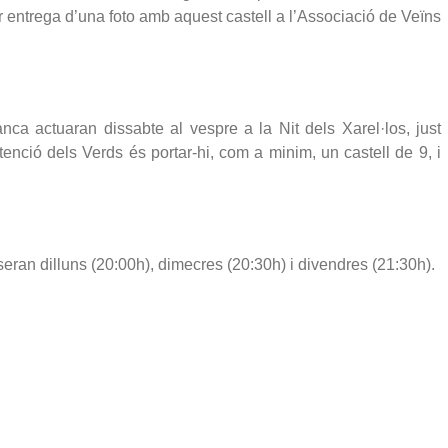
er entrega d’una foto amb aquest castell a l’Associació de Veïns 
ca actuaran dissabte al vespre a la Nit dels Xarel·los, just 
enció dels Verds és portar-hi, com a minim, un castell de 9, i 
ran dilluns (20:00h), dimecres (20:30h) i divendres (21:30h).