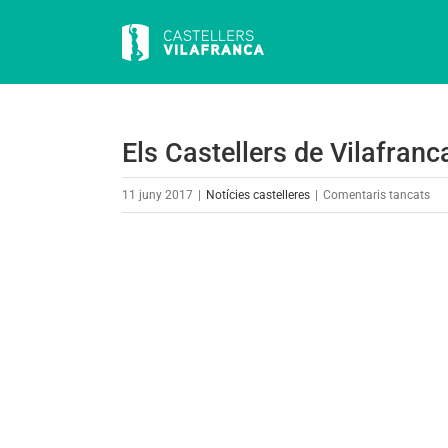
Skip
to
content
Els Castellers de Vilafranca
a
11 juny 2017
|
Notícies castelleres
|
Comentaris tancats
Els
Cas
View
de
Larger
Vil
Image
fan
his
a
Val