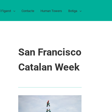
l Figarot
Contacte
Human Towers
Botiga
San Francisco
Catalan Week