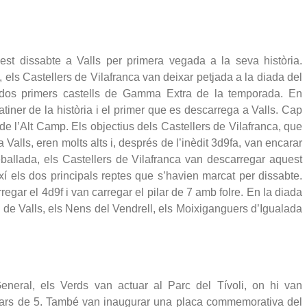
est dissabte a Valls per primera vegada a la seva història. 
 els Castellers de Vilafranca van deixar petjada a la diada del 
s dos primers castells de Gamma Extra de la temporada. En 
iner de la història i el primer que es descarrega a Valls. Cap 
de l’Alt Camp. Els objectius dels Castellers de Vilafranca, que 
 a Valls, eren molts alts i, després de l’inèdit 3d9fa, van encarar 
ballada, els Castellers de Vilafranca van descarregar aquest 
í els dos principals reptes que s’havien marcat per dissabte. 
gar el 4d9f i van carregar el pilar de 7 amb folre. 
En la diada 
 de Valls, els Nens del Vendrell, els Moixiganguers d’Igualada 
neral, els Verds van actuar al Parc del Tívoli, on hi van 
pilars de 5. També van inaugurar una placa commemorativa del 