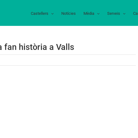
Castellers
Notícies
Mèdia
Serveis
Ca
 fan història a Valls
tellers
afranca
tòria
ls