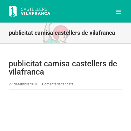
Skip
to
content
publicitat camisa castellers de vilafranca
publicitat camisa castellers de
vilafranca
a
27 desembre 2010
|
Comentaris tancats
publicitat
camisa
castellers
de
vilafranca