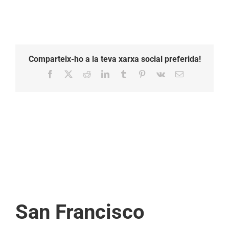
Comparteix-ho a la teva xarxa social preferida!
Facebook
X
Reddit
LinkedIn
Tumblr
Pinterest
Vk
Email:
San Francisco