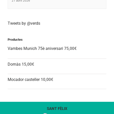
21 abril 2026
Tweets by @verds
Productes
Vambes Munich 75è aniversari
75,00
€
Domàs
15,00
€
Mocador casteller
10,00
€
SANT FÈLIX