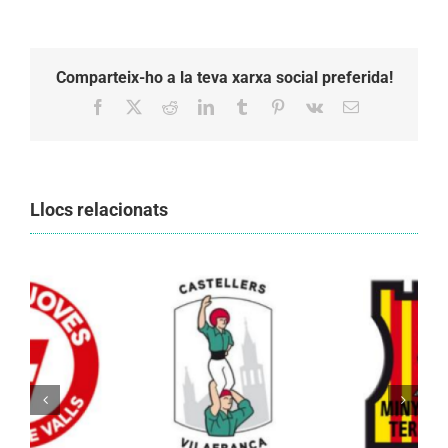
Comparteix-ho a la teva xarxa social preferida!
Facebook
X
Reddit
LinkedIn
Tumblr
Pinterest
Vk
Email:
Llocs relacionats
Els Castellers de Vilafranca unieixen tradició i
patrimoni en un viatge de colla a la Vall
d’Aran i a la Vall de Boí