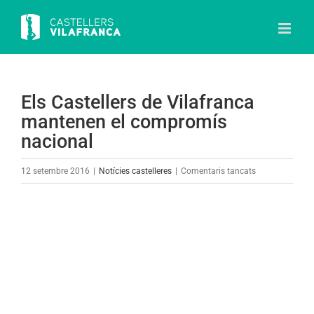
Skip
to
content
Els Castellers de Vilafranca
mantenen el compromís
nacional
a
12 setembre 2016
|
Notícies castelleres
|
Comentaris tancats
Els
Castellers
View
de
Larger
Vilafranca
Image
mantenen
el
compromís
nacional