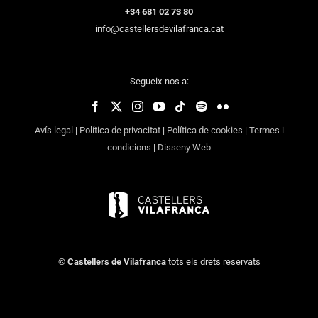
+34 681 02 73 80
info@castellersdevilafranca.cat
Segueix-nos a:
Avís legal
|
Política de privacitat
|
Política de cookies
|
Termes i
condicions
|
Disseny Web
©
Castellers de Vilafranca
tots els drets reservats