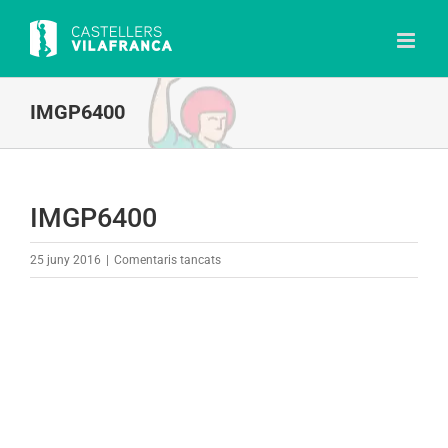
Skip
to
content
IMGP6400
IMGP6400
a
25 juny 2016
|
Comentaris tancats
IMGP6400