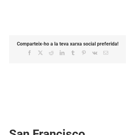
Comparteix-ho a la teva xarxa social preferida!
Facebook
X
Reddit
LinkedIn
Tumblr
Pinterest
Vk
Email:
San Francisco