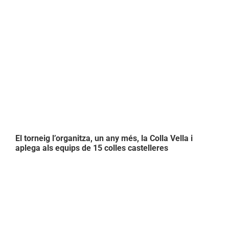
Intercasteller
de
Bàsquet
El torneig l’organitza, un any més, la Colla Vella i
aplega als equips de 15 colles castelleres