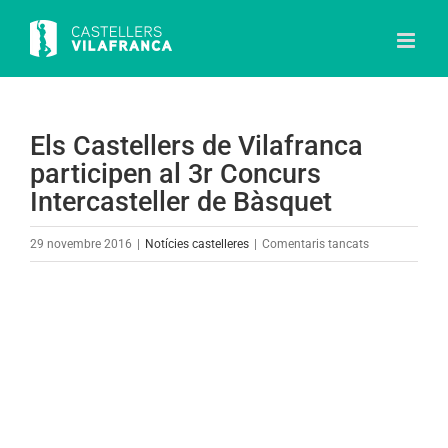
Skip
to
content
Els Castellers de Vilafranca
participen al 3r Concurs
Intercasteller de Bàsquet
a
29 novembre 2016
|
Notícies castelleres
|
Comentaris tancats
Els
Castellers
View
de
Larger
Vilafranca
Image
participen
al
3r
Concurs