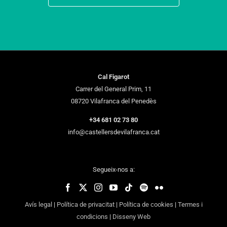
Cal Figarot
Carrer del General Prim, 11
08720 Vilafranca del Penedès
+34 681 02 73 80
info@castellersdevilafranca.cat
Segueix-nos a:
Avís legal
|
Política de privacitat
|
Política de cookies
|
Termes i
condicions
|
Disseny Web