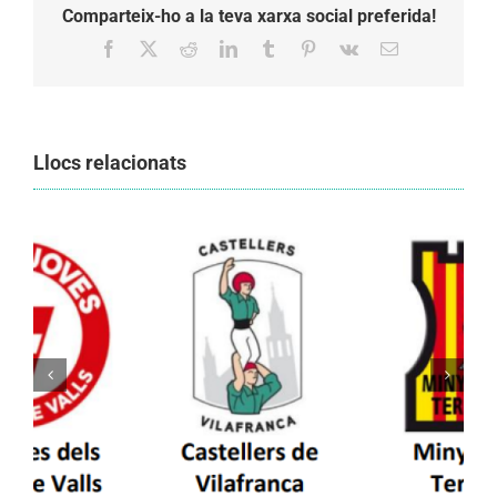
Comparteix-ho a la teva xarxa social preferida!
Facebook
X
Reddit
LinkedIn
Tumblr
Pinterest
Vk
Email:
Llocs relacionats
Els Castellers de Vilafranca unieixen tradició i
patrimoni en un viatge de colla a la Vall
d’Aran i a la Vall de Boí