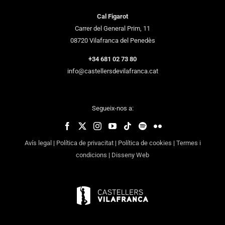
Cal Figarot
Carrer del General Prim, 11
08720 Vilafranca del Penedès
+34 681 02 73 80
info@castellersdevilafranca.cat
Segueix-nos a:
Avís legal
|
Política de privacitat
|
Política de cookies
|
Termes i
condicions
|
Disseny Web