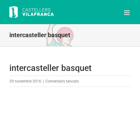
Skip
to
content
intercasteller basquet
intercasteller basquet
a
29 novembre 2016
|
Comentaris tancats
intercasteller
basquet