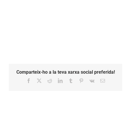
Comparteix-ho a la teva xarxa social preferida!
Facebook
X
Reddit
LinkedIn
Tumblr
Pinterest
Vk
Email: