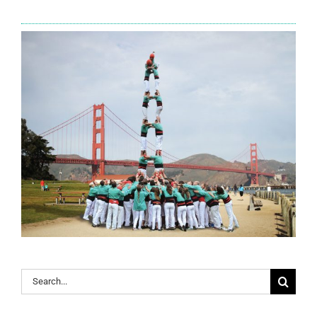
Search
for: