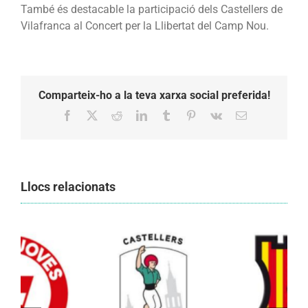
També és destacable la participació dels Castellers de
Vilafranca al Concert per la Llibertat del Camp Nou.
Comparteix-ho a la teva xarxa social preferida!
Facebook
X
Reddit
LinkedIn
Tumblr
Pinterest
Vk
Email:
Llocs relacionats