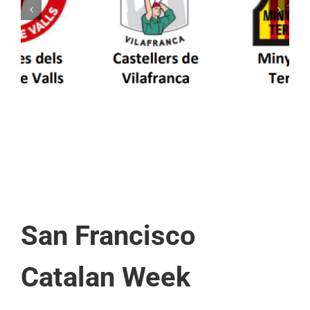
Els Castellers de Vilafranca unieixen tradició i
patrimoni en un viatge de colla a la Vall
d’Aran i a la Vall de Boí
San Francisco
Catalan Week