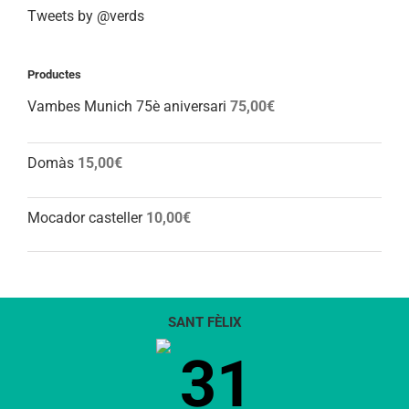
Tweets by @verds
Productes
Vambes Munich 75è aniversari
75,00
€
Domàs
15,00
€
Mocador casteller
10,00
€
SANT FÈLIX
31