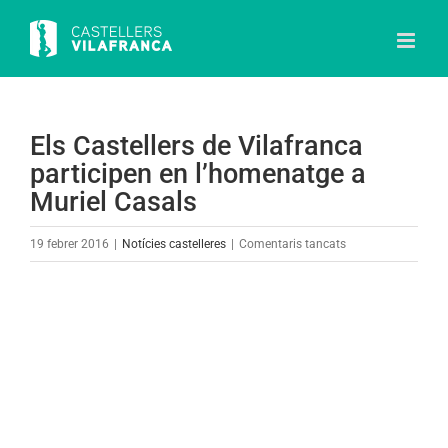
Skip
to
content
Els Castellers de Vilafranca
participen en l’homenatge a
Muriel Casals
a
19 febrer 2016
|
Notícies castelleres
|
Comentaris tancats
Els
Castellers
View
de
Larger
Vilafranca
Image
participen
en
l’homenatge
a