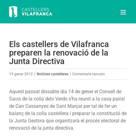
Skip
to
content
Els castellers de Vilafranca
preparen la renovació de la
Junta Directiva
a
19 gener 2012
|
Notícies castelleres
|
Comentaris tancats
Els
castellers
Aquest passat dissabte dia 14 de gener el Consell de
de
Savis de la colla dels Verds s’ha reunit a la casa pairal
Vilafranca
de Can Cassanyes de Sant Marçal per tal de fer un
preparen
balanç de la colla castellera i preparar la constitució de
la
la Junta Gestora que organitzarà el procés electoral de
renovació
renovació de la junta directiva.
de