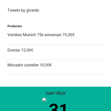
Tweets by @verds
Productes
Vambes Munich 75è aniversari
75,00
€
Domàs
15,00
€
Mocador casteller
10,00
€
SANT FÈLIX
31