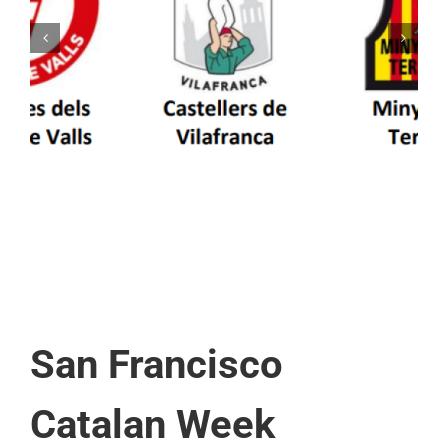
Els Castellers de Vilafranca unieixen tradició i
patrimoni en un viatge de colla a la Vall
d’Aran i a la Vall de Boí
San Francisco
Catalan Week