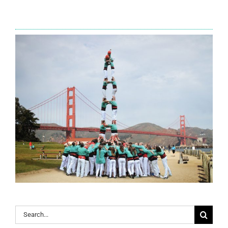
Search
for: