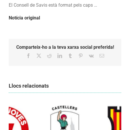
la
El Consell de Savis està format pels caps …
Junta
Notícia original
Directiva
Comparteix-ho a la teva xarxa social preferida!
Facebook
X
Reddit
LinkedIn
Tumblr
Pinterest
Vk
Email:
Llocs relacionats