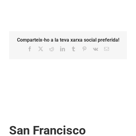
Comparteix-ho a la teva xarxa social preferida!
Facebook
X
Reddit
LinkedIn
Tumblr
Pinterest
Vk
Email:
San Francisco