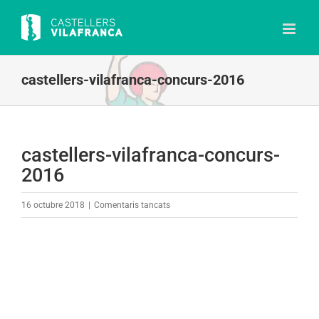
Skip
to
content
castellers-vilafranca-concurs-2016
castellers-vilafranca-concurs-
2016
a
16 octubre 2018
|
Comentaris tancats
castellers-
vilafranca-
concurs-
2016