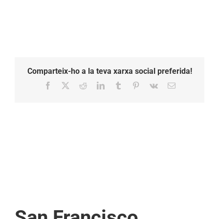
Comparteix-ho a la teva xarxa social preferida!
Facebook
X
Reddit
LinkedIn
Tumblr
Pinterest
Vk
Email:
San Francisco