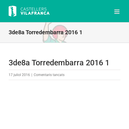
Skip
to
content
3de8a Torredembarra 2016 1
3de8a Torredembarra 2016 1
a
17 juliol 2016
|
Comentaris tancats
3de8a
Torredembarra
2016
1