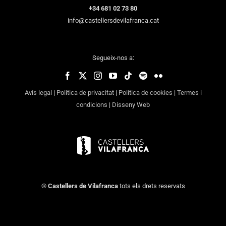
+34 681 02 73 80
info@castellersdevilafranca.cat
Segueix-nos a:
Avís legal
|
Política de privacitat
|
Política de cookies
|
Termes i
condicions
|
Disseny Web
©
Castellers de Vilafranca
tots els drets reservats