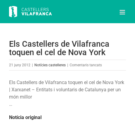
Skip
to
content
Els Castellers de Vilafranca
toquen el cel de Nova York
a
21 juny 2012
|
Notícies castelleres
|
Comentaris tancats
Els
Castellers
Els Castellers de Vilafranca toquen el cel de Nova York
de
| Xarxanet – Entitats i voluntaris de Catalunya per un
Vilafranca
món millor
toquen
…
el
cel
Notícia original
de
Nova