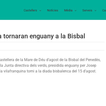
Castellers
Notícies
Mèdia
Serveis
Ca
a tornaran enguany a la Bisbal
s
stellers
stellera de la Mare de Déu d’agost de la Bisbal del Penedès,
 la Junta directiva dels verds, presidida enguany per Josep
lafranca
la vilafranquina torni a la diada bisbalenca del 15 d’agost.
rnaran
guany
sbal