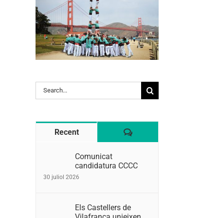
l:
Search
for:
Comentaris
Recent
Comunicat
candidatura CCCC
30 juliol 2026
Els Castellers de
Vilafranca unieixen