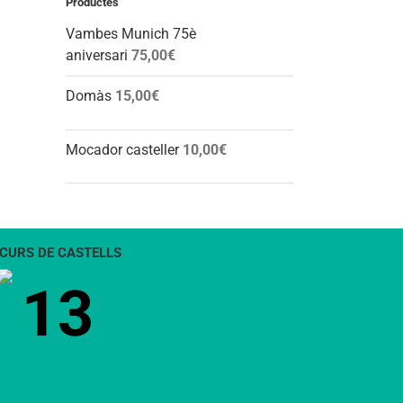
Productes
Vambes Munich 75è
aniversari
75,00
€
Domàs
15,00
€
Mocador casteller
10,00
€
CURS DE CASTELLS
13