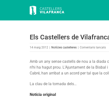
Skip
to
content
Els Castellers de Vilafranc
a
14 maig 2012
|
Notícies castelleres
|
Comentaris tancats
El
Ca
Amb un any sense castells de nou a la diada ca
de
n’hi ha hagut prou. L’Ajuntament de la Bisbal i
Vi
Cabré, han arribat a un acord per tal que la col
to
en
La clau de la tornada dels…
a
Notícia original
la
Bi