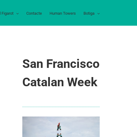
l Figarot
Contacte
Human Towers
Botiga
San Francisco
Catalan Week