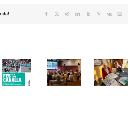
rida!
Facebook
X
Reddit
LinkedIn
Tumblr
Pinterest
Vk
Emai
Els Verds
Cal Figarot
presenten el
lidera el
llibre
primer
“Petita
projecte
història
d’energia
dels
comunitària
Castellers
de
de
Vilafranca
Vilafranca”