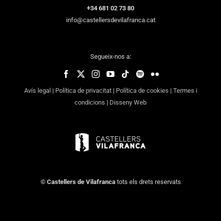
+34 681 02 73 80
info@castellersdevilafranca.cat
Segueix-nos a:
Avís legal
|
Política de privacitat
|
Política de cookies
|
Termes i
condicions
|
Disseny Web
©
Castellers de Vilafranca
tots els drets reservats