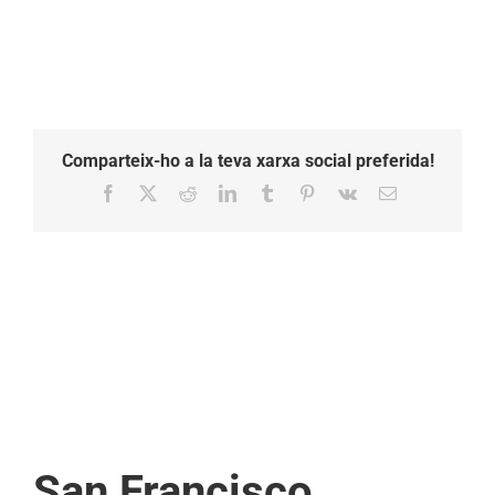
Comparteix-ho a la teva xarxa social preferida!
Facebook
X
Reddit
LinkedIn
Tumblr
Pinterest
Vk
Email:
San Francisco