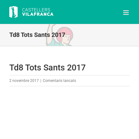
Skip
to
content
Td8 Tots Sants 2017
Td8 Tots Sants 2017
a
2 novembre 2017
|
Comentaris tancats
Td8
Tots
Sants
2017