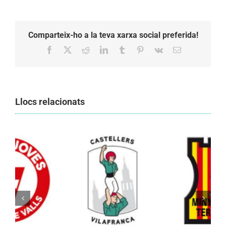
Comparteix-ho a la teva xarxa social preferida!
Facebook
X
Reddit
LinkedIn
Tumblr
Pinterest
Vk
Email:
Llocs relacionats
Els Castellers de Vilafranca unieixen tradició i
patrimoni en un viatge de colla a la Vall
d’Aran i a la Vall de Boí