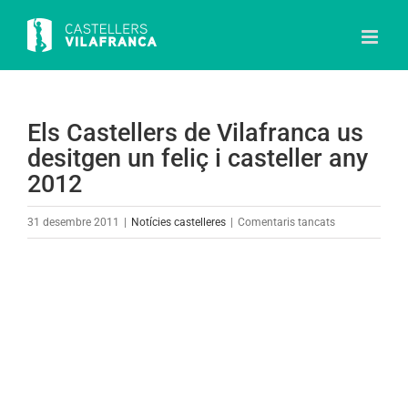
Skip
to
content
Els Castellers de Vilafranca us
desitgen un feliç i casteller any
2012
a
31 desembre 2011
|
Notícies castelleres
|
Comentaris tancats
Els
Castellers
View
de
Larger
Vilafranca
Image
us
desitgen
un
feliç