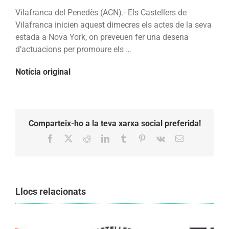
record
Vilafranca del Penedès (ACN).- Els Castellers de
mundial
Vilafranca inicien aquest dimecres els actes de la seva
amb
estada a Nova York, on preveuen fer una desena
un
d’actuacions per promoure els …
castell
de
Notícia original
vuit
a
20
pisos
Comparteix-ho a la teva xarxa social preferida!
d’altura
Facebook
X
Reddit
LinkedIn
Tumblr
Pinterest
Vk
Email:
a
Manhattan
Llocs relacionats