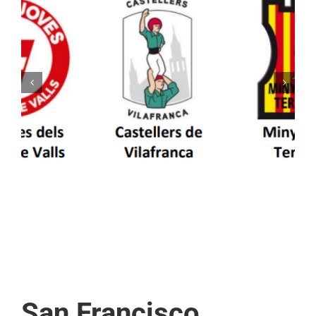
Els Castellers de Vilafranca unieixen tradició i
patrimoni en un viatge de colla a la Vall
d’Aran i a la Vall de Boí
San Francisco