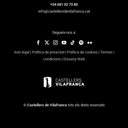
+34 681 02 73 80
info@castellersdevilafranca.cat
Segueix-nos a:
Avís legal
|
Política de privacitat
|
Política de cookies
|
Termes i
condicions
|
Disseny Web
©
Castellers de Vilafranca
tots els drets reservats