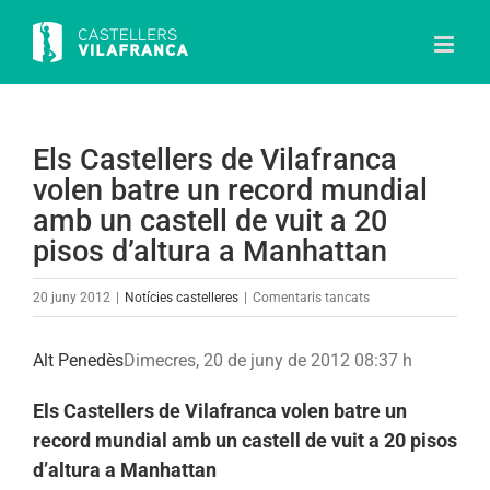
Skip
to
content
Els Castellers de Vilafranca
volen batre un record mundial
amb un castell de vuit a 20
pisos d’altura a Manhattan
a
20 juny 2012
|
Notícies castelleres
|
Comentaris tancats
Els
Castellers
Alt Penedès
Dimecres, 20 de juny de 2012 08:37 h
de
Vilafranca
Els Castellers de Vilafranca volen batre un
volen
record mundial amb un castell de vuit a 20 pisos
batre
d’altura a Manhattan
un