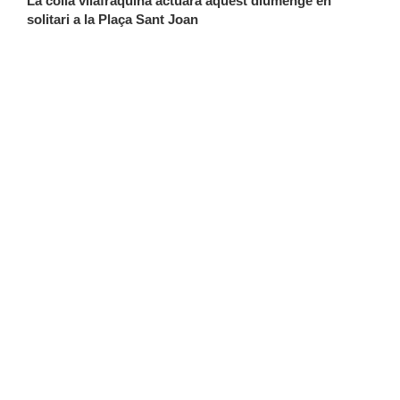
La colla vilafraquina actuarà aquest diumenge en 
solitari a la Plaça Sant Joan