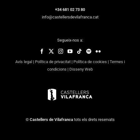
+34 681 02 73 80
info@castellersdevilafranca.cat
Segueix-nos a:
Avís legal
|
Política de privacitat
|
Política de cookies
|
Termes i
condicions
|
Disseny Web
©
Castellers de Vilafranca
tots els drets reservats