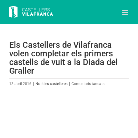
Skip
to
content
Els Castellers de Vilafranca
volen completar els primers
castells de vuit a la Diada del
Graller
a
13 abril 2016
|
Notícies castelleres
|
Comentaris tancats
Els
Castellers
View
de
Larger
Vilafranca
Image
volen
completar
els