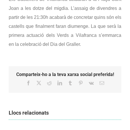
Joan a les dotze del migdia. L’assaig de divendres a 
partir de les 21:30h acabarà de concretar quins són els 
castells que finalment faran diumenge. 
La que serà la 
primera actuació dels Verds a Vilafranca s’emmarca 
en la celebració del Dia del Graller.
Comparteix-ho a la teva xarxa social preferida!
Facebook
X
Reddit
LinkedIn
Tumblr
Pinterest
Vk
Email:
Llocs relacionats