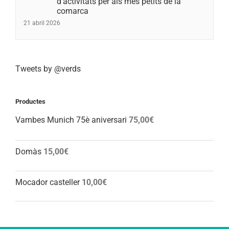
d’activitats per als més petits de la
comarca
21 abril 2026
Tweets by @verds
Productes
Vambes Munich 75è aniversari
75,00
€
Domàs
15,00
€
Mocador casteller
10,00
€