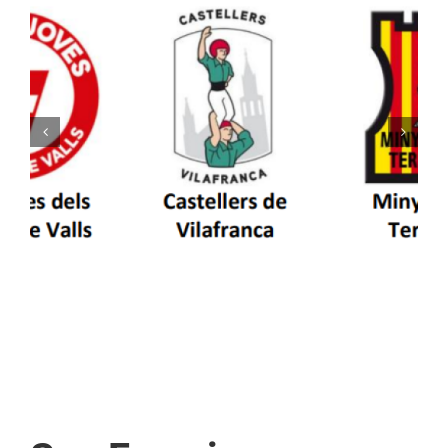
Els Castellers de Vilafranca unieixen tradició i
patrimoni en un viatge de colla a la Vall
d’Aran i a la Vall de Boí