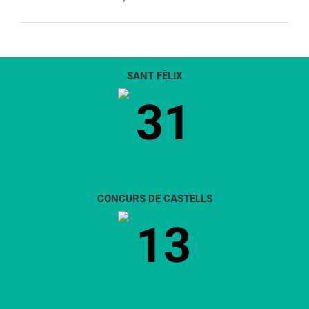
SANT FÈLIX
31
CONCURS DE CASTELLS
13