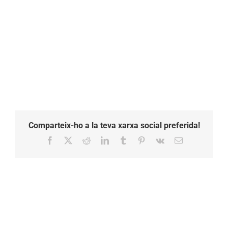
Comparteix-ho a la teva xarxa social preferida!
Facebook
X
Reddit
LinkedIn
Tumblr
Pinterest
Vk
Email: