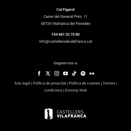
Cal Figarot
Carrer del General Prim, 11
08720 Vilafranca del Penedès
+34 681 02 73 80
info@castellersdevilafranca.cat
Segueix-nos a:
Avís legal
|
Política de privacitat
|
Política de cookies
|
Termes i
condicions
|
Disseny Web