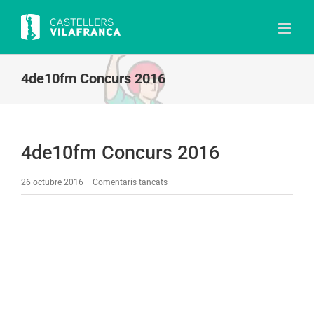
Skip
to
content
4de10fm Concurs 2016
4de10fm Concurs 2016
a
26 octubre 2016
|
Comentaris tancats
4de10fm
Concurs
2016