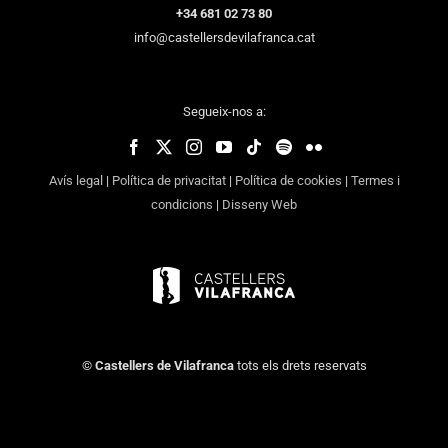
+34 681 02 73 80
info@castellersdevilafranca.cat
Segueix-nos a:
Avís legal
|
Política de privacitat
|
Política de cookies
|
Termes i
condicions
|
Disseny Web
©
Castellers de Vilafranca
tots els drets reservats