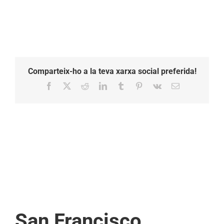
Comparteix-ho a la teva xarxa social preferida!
Facebook
X
Reddit
LinkedIn
Tumblr
Pinterest
Vk
Email:
San Francisco