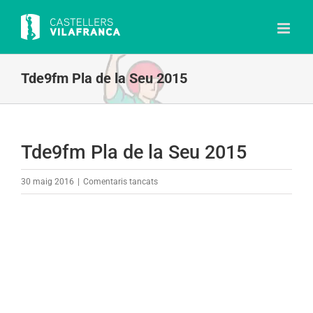
Skip
to
content
Tde9fm Pla de la Seu 2015
Tde9fm Pla de la Seu 2015
a
30 maig 2016
|
Comentaris tancats
Tde9fm
Pla
de
la
Seu
2015