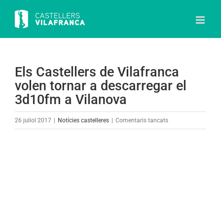
Skip
to
content
Els Castellers de Vilafranca
volen tornar a descarregar el
3d10fm a Vilanova
a
26 juliol 2017
|
Notícies castelleres
|
Comentaris tancats
Els
Castellers
View
de
Larger
Vilafranca
Image
volen
tornar
a
descarregar