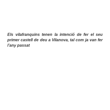
el
3d10fm
a
Vilanova
Els vilafranquins tenen la intenció de fer el seu 
primer castell de deu a Vilanova, tal com ja van fer 
l’any passat