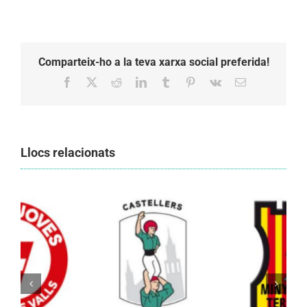
Comparteix-ho a la teva xarxa social preferida!
Facebook
X
Reddit
LinkedIn
Tumblr
Pinterest
Vk
Email:
Llocs relacionats
Els Castellers de Vilafranca unieixen tradició i
patrimoni en un viatge de colla a la Vall