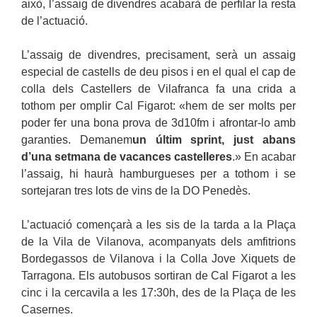
això, l’assaig de divendres acabarà de perfilar la resta
de l’actuació.
L’assaig de divendres, precisament, serà un assaig
especial de castells de deu pisos i en el qual el cap de
colla dels Castellers de Vilafranca fa una crida a
tothom per omplir Cal Figarot: «hem de ser molts per
poder fer una bona prova de 3d10fm i afrontar-lo amb
garanties. Demanem
un últim sprint, just abans
d’una setmana de vacances castelleres
.» En acabar
l’assaig, hi haurà hamburgueses per a tothom i se
sortejaran tres lots de vins de la DO Penedès.
L’actuació començarà a les sis de la tarda a la Plaça
de la Vila de Vilanova, acompanyats dels amfitrions
Bordegassos de Vilanova i la Colla Jove Xiquets de
Tarragona. Els autobusos sortiran de Cal Figarot a les
cinc i la cercavila a les 17:30h, des de la Plaça de les
Casernes.