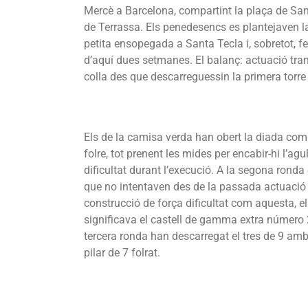
Mercè a Barcelona, compartint la plaça de Sa
de Terrassa. Els penedesencs es plantejaven l
petita ensopegada a Santa Tecla i, sobretot, f
d’aquí dues setmanes. El balanç: actuació tran
colla des que descarreguessin la primera torre
Els de la camisa verda han obert la diada co
folre, tot prenent les mides per encabir-hi l’ag
dificultat durant l’execució. A la segona ronda 
que no intentaven des de la passada actuació a 
construcció de força dificultat com aquesta, e
significava el castell de gamma extra número 2
tercera ronda han descarregat el tres de 9 amb 
pilar de 7 folrat.