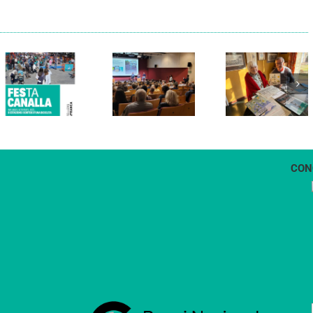
Els Verds
Cal Figarot
presenten el
lidera el
llibre
primer
“Petita
projecte
història
d’energia
dels
comunitària
Castellers
de
de
Vilafranca
Vilafranca”
CON
1