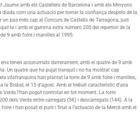
nt Jaume amb els Castellers de Barcelona i amb els Minyons
a diada com una actuació per tornar la confiança després de la
er un pas més cap al Concurs de Castells de Tarragona, just
quil·la i amb el gamma extra número 200 del repertori de la
 de 9 amb folre i manilles al 1995.
m ens tenen acostumats darrerament, amb el quatre de 9 amb
ulla. Un quatre que ha pujat tranquil i no ha mostrat cap
els vilafranquins han plantat la torre de 9 amb folre i manilles,
la Bisbal, el 15 d’agost. Amb el treball característic d’una
ls Verds l’han pogut controlar en tot moment. La torre
00 dels Verds entre carregats (56) i descarregats (144). A la
folre i han posat el punt i final a l’actuació de la Mercè amb el