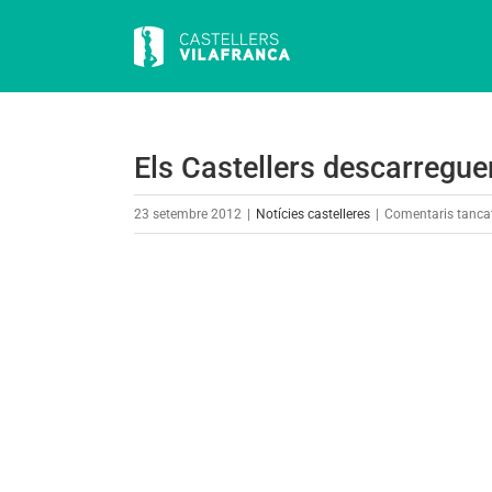
Skip
to
content
Els Castellers descarreguen
23 setembre 2012
|
Notícies castelleres
|
Comentaris tanca
View
Larger
Image