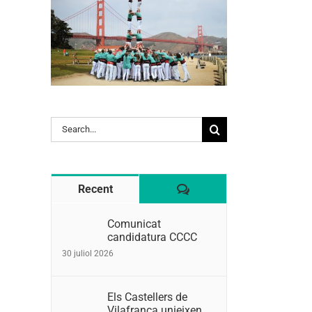
Search
for:
Comentaris
Recent
Comunicat
candidatura CCCC
30 juliol 2026
Els Castellers de
Vilafranca unieixen