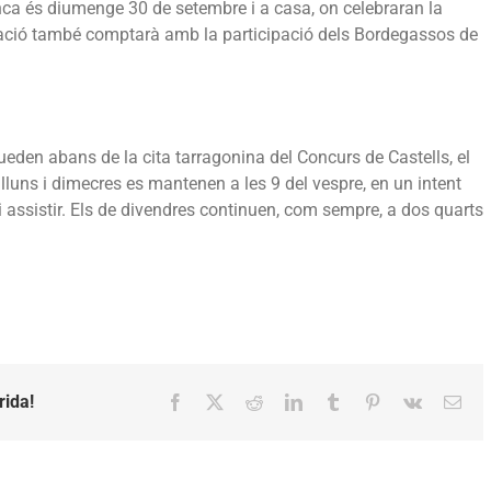
anca és diumenge 30 de setembre i a casa, on celebraran la
tuació també comptarà amb la participació dels Bordegassos de
en abans de la cita tarragonina del Concurs de Castells, el
illuns i dimecres es mantenen a les 9 del vespre, en un intent
 assistir. Els de divendres continuen, com sempre, a dos quarts
rida!
Facebook
X
Reddit
LinkedIn
Tumblr
Pinterest
Vk
Emai