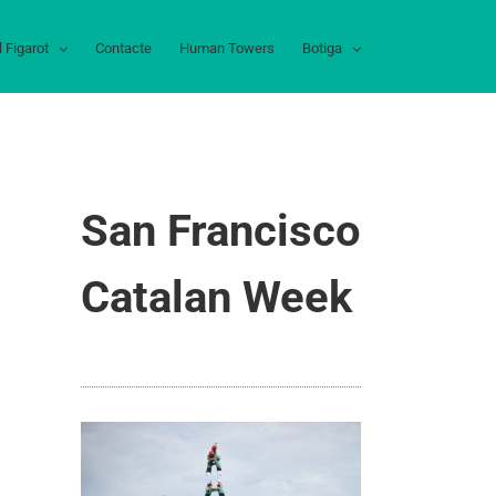
l Figarot
Contacte
Human Towers
Botiga
San Francisco
Catalan Week