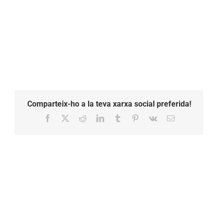
XIQUETS
VILAFRANCA
1423667777
23916793
1024×576
Comparteix-ho a la teva xarxa social preferida!
Facebook
X
Reddit
LinkedIn
Tumblr
Pinterest
Vk
Email: