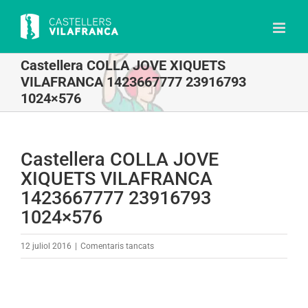
Skip
to
content
Castellera COLLA JOVE XIQUETS
VILAFRANCA 1423667777 23916793
1024×576
Castellera COLLA JOVE
XIQUETS VILAFRANCA
1423667777 23916793
1024×576
a
12 juliol 2016
|
Comentaris tancats
Castellera
COLLA
JOVE