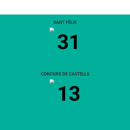
SANT FÈLIX
31
CONCURS DE CASTELLS
13